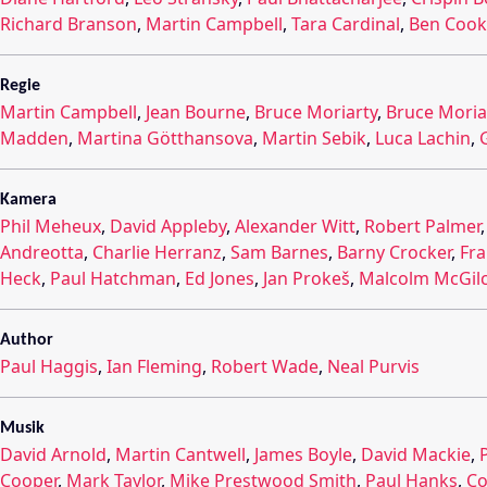
Richard Branson
,
Martin Campbell
,
Tara Cardinal
,
Ben Cook
Regie
Martin Campbell
,
Jean Bourne
,
Bruce Moriarty
,
Bruce Moria
Madden
,
Martina Götthansova
,
Martin Sebik
,
Luca Lachin
,
Kamera
Phil Meheux
,
David Appleby
,
Alexander Witt
,
Robert Palmer
Andreotta
,
Charlie Herranz
,
Sam Barnes
,
Barny Crocker
,
Fra
Heck
,
Paul Hatchman
,
Ed Jones
,
Jan Prokeš
,
Malcolm McGilc
Author
Paul Haggis
,
Ian Fleming
,
Robert Wade
,
Neal Purvis
Musik
David Arnold
,
Martin Cantwell
,
James Boyle
,
David Mackie
,
Cooper
,
Mark Taylor
,
Mike Prestwood Smith
,
Paul Hanks
,
Co