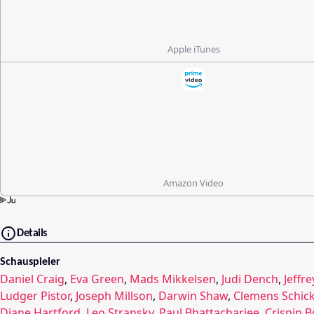
Apple iTunes
Amazon Video
Details
Schauspieler
Daniel Craig
,
Eva Green
,
Mads Mikkelsen
,
Judi Dench
,
Jeffr
Ludger Pistor
,
Joseph Millson
,
Darwin Shaw
,
Clemens Schic
Diane Hartford
,
Leo Stransky
,
Paul Bhattacharjee
,
Crispin 