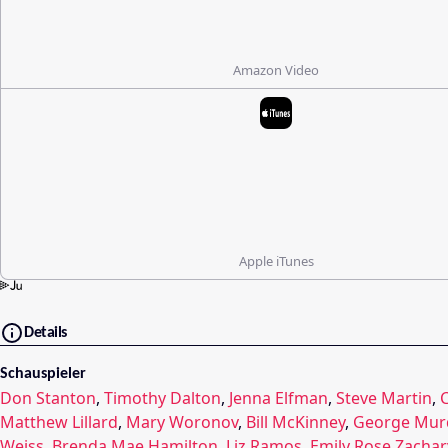
Amazon Video
Apple iTunes
Details
Schauspieler
Don Stanton
,
Timothy Dalton
,
Jenna Elfman
,
Steve Martin
,
Matthew Lillard
,
Mary Woronov
,
Bill McKinney
,
George Mur
Weiss
,
Brenda Mae Hamilton
,
Liz Ramos
,
Emily Rose Zachar