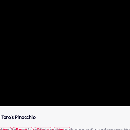
 Toro's Pinocchio
ation
Fantasy
Drama
family