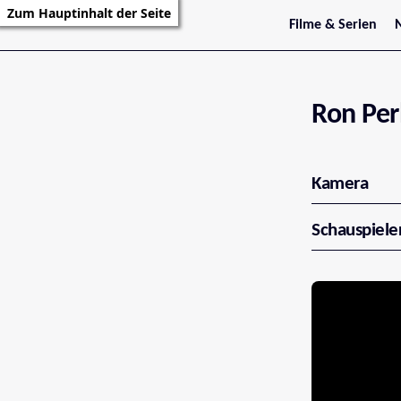
Zum Hauptinhalt der Seite
Filme & Serien
Trailer
S
Kritiken
S
Filmarchiv
Serienarchiv
Ron Pe
Kamera
Schauspiele