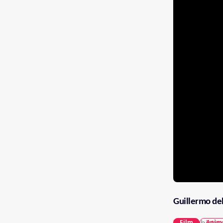
Guillermo del
Film
Anim