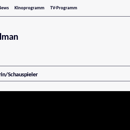
News
Kinoprogramm
TV-Programm
tars
Jetzt im Kino
treaming
Demnächst im Kino
Wien
Niederösterreich
rlman
Oberösterreich
Steiermark
Burgenland
Kärnten
Salzburg
Tirol
Vorarlberg
rin/Schauspieler