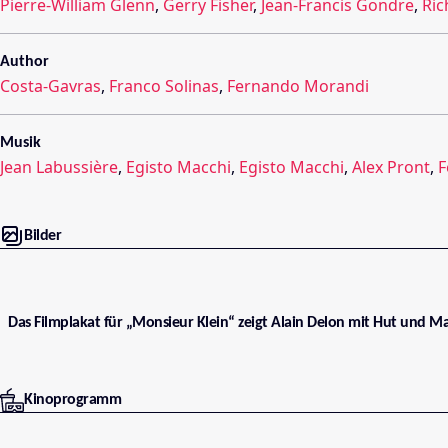
Pierre-William Glenn
,
Gerry Fisher
,
Jean-Francis Gondre
,
Ric
Author
Costa-Gavras
,
Franco Solinas
,
Fernando Morandi
Musik
Jean Labussière
,
Egisto Macchi
,
Egisto Macchi
,
Alex Pront
,
F
Bilder
Das Filmplakat für „Monsieur Klein“ zeigt Alain Delon mit Hut und Ma
Kinoprogramm