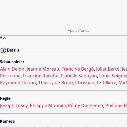
Apple iTunes
Details
Schauspieler
Alain Delon
,
Jeanne Moreau
,
Francine Bergé
,
Juliet Berto
,
Je
Personne
,
Francine Racette
,
Isabelle Sadoyan
,
Louis Seigne
Raymond Danon
,
Thierry de Brem
,
Christian de Tillière
,
Mic
Regie
Joseph Losey
,
Philippe Monnier
,
Rémy Duchemin
,
Philippe 
Kamera