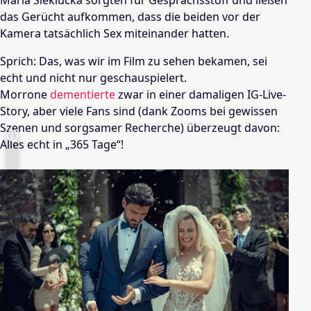
Maria Sieklucka sorgten für Gesprächsstoff und ließen
das Gerücht aufkommen, dass die beiden vor der
Kamera tatsächlich Sex miteinander hatten.
Sprich: Das, was wir im Film zu sehen bekamen, sei
echt und nicht nur geschauspielert.
Morrone
dementierte
zwar in einer damaligen IG-Live-
Story, aber viele Fans sind (dank Zooms bei gewissen
Szenen und sorgsamer Recherche) überzeugt davon:
Alles echt in „365 Tage“!