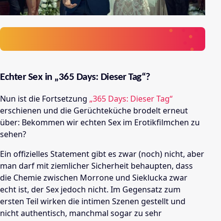
Echter Sex in „365 Days: Dieser Tag“?
Nun ist die Fortsetzung
„365 Days: Dieser Tag“
erschienen und die Gerüchteküche brodelt erneut
über: Bekommen wir echten Sex im Erotikfilmchen zu
sehen?
Ein offizielles Statement gibt es zwar (noch) nicht, aber
man darf mit ziemlicher Sicherheit behaupten, dass
die Chemie zwischen Morrone und Sieklucka zwar
echt ist, der Sex jedoch nicht. Im Gegensatz zum
ersten Teil wirken die intimen Szenen gestellt und
nicht authentisch, manchmal sogar zu sehr