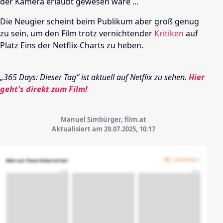
der Kamera erlaubt gewesen wäre ...
Die Neugier scheint beim Publikum aber groß genug
zu sein, um den Film trotz vernichtender
Kritiken
auf
Platz Eins der Netflix-Charts zu heben.
„365 Days: Dieser Tag“ ist aktuell auf Netflix zu sehen.
Hier
geht's direkt zum Film!
Manuel Simbürger, film.at
Aktualisiert am 29.07.2025,
10:17