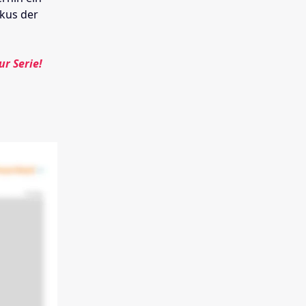
okus der
ur Serie!