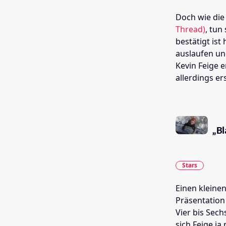
Doch wie di
Thread)
, tun
bestätigt ist
auslaufen un
Kevin Feige e
allerdings er
„Bl
Stars
Einen kleinen
Präsentation 
Vier bis Sech
sich Feige ja