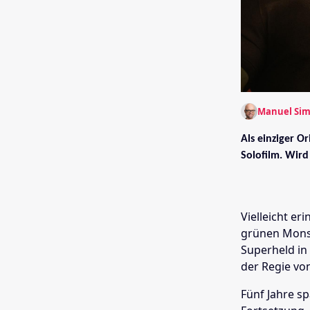
Manuel Si
Als einziger O
Solofilm. Wird
Vielleicht er
grünen Monste
Superheld in 
der Regie von
Fünf Jahre sp