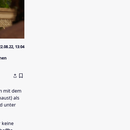
22.08.22, 13:04
inen
lm mit dem
aust) als
nd unter
 keine