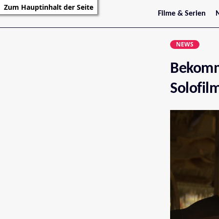
Zum Hauptinhalt der Seite
Filme & Serien
Trailer
S
Kritiken
S
NEWS
Filmarchiv
Serienarchiv
Bekommt
Solofil