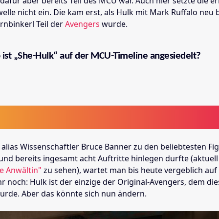
dafür aber bereits Teil des MCU war. Auch hier setzte die er
elle nicht ein. Die kam erst, als Hulk mit Mark Ruffalo neu
nbinkerl Teil der
Avengers
wurde.
ist „She-Hulk“ auf der MCU-Timeline angesiedelt?
alias Wissenschaftler Bruce Banner zu den beliebtesten Fi
d bereits ingesamt acht Auftritte hinlegen durfte (aktuell i
ie Anwältin"
zu sehen), wartet man bis heute vergeblich auf
r noch: Hulk ist der einzige der Original-Avengers, dem di
wurde. Aber das könnte sich nun ändern.