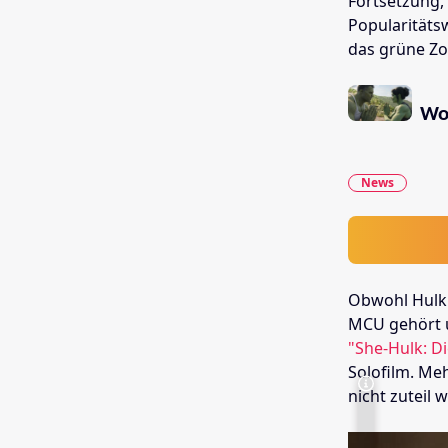
Fortsetzung, 
Popularitätsw
das grüne Zor
Wo 
News
Obwohl Hulk 
MCU gehört un
"She-Hulk: D
Solofilm. Meh
nicht zuteil 