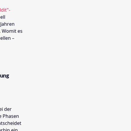
dit"-
ell
 Jahren
. Womit es
ellen –
gung
ei der
ie Phasen
ntscheidet
erhin ein