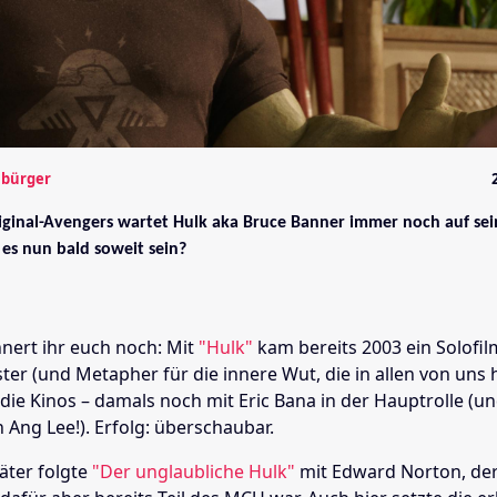
mbürger
riginal-Avengers wartet Hulk aka Bruce Banner immer noch auf se
 es nun bald soweit sein?
innert ihr euch noch: Mit
"Hulk"
kam bereits 2003 ein Solofi
r (und Metapher für die innere Wut, die in allen von uns h
die Kinos – damals noch mit Eric Bana in der Hauptrolle (u
 Ang Lee!). Erfolg: überschaubar.
äter folgte
"Der unglaubliche Hulk"
mit Edward Norton, der