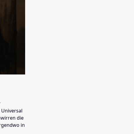
r
 Universal
wirren die
irgendwo in