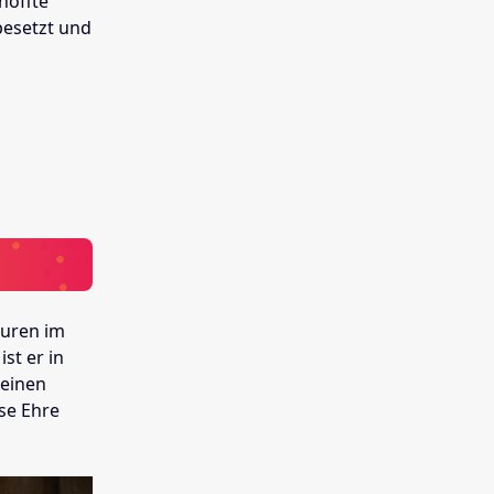
hoffte
 besetzt und
guren im
st er in
 einen
ese Ehre