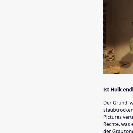
Ist Hulk endl
Der Grund, wi
staubtrocken
Pictures ver
Rechte, was 
der Grauzon