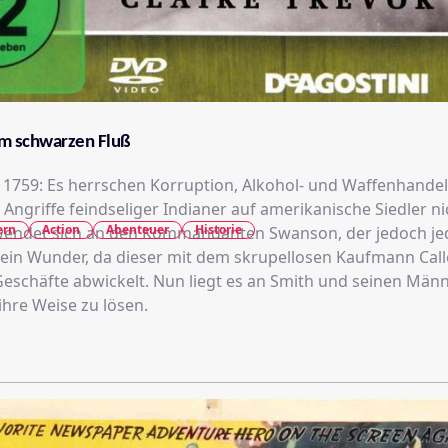
m schwarzen Fluß
 1759: Es herrschen Korruption, Alkohol- und Waffenhandel
e Angriffe feindseliger Indianer auf amerikanische Siedler ni
ern
Action
Abenteuer
Historie
endet sich an den Kommandanten Swanson, der jedoch jed
Kein Wunder, da dieser mit dem skrupellosen Kaufmann Cal
eschäfte abwickelt. Nun liegt es an Smith und seinen Männ
ihre Weise zu lösen.