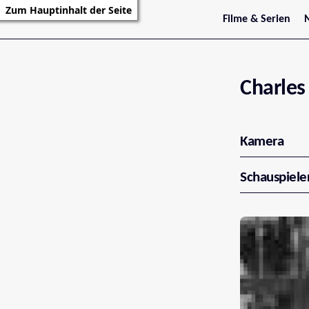
Zum Hauptinhalt der Seite
Filme & Serien
Trailer
S
Kritiken
S
Filmarchiv
Serienarchiv
Charles
Kamera
Schauspiele