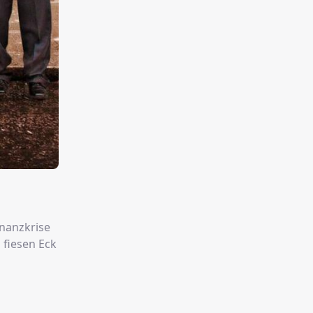
inanzkrise
 fiesen Eck