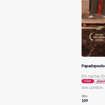
Papadopoulo
Ein reicher E
Film
Komö
einfach alles
von London.
Min.
109