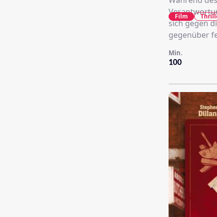
Während des 
Verantwortun
Film
Thrill
sich gegen di
gegenüber fe
Min.
100