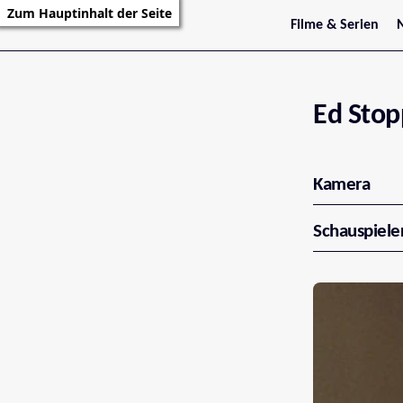
Zum Hauptinhalt der Seite
Filme & Serien
Trailer
S
Kritiken
S
Filmarchiv
Serienarchiv
Ed Stop
Kamera
Schauspiele