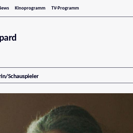
News
Kinoprogramm
TV-Programm
tars
Jetzt im Kino
treaming
Demnächst im Kino
Wien
Niederösterreich
pard
Oberösterreich
Steiermark
Burgenland
Kärnten
Salzburg
Tirol
Vorarlberg
rin/Schauspieler