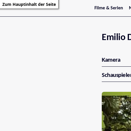
Zum Hauptinhalt der Seite
Filme & Serien
Trailer
S
Kritiken
S
Filmarchiv
Serienarchiv
Emilio 
Kamera
Schauspiele