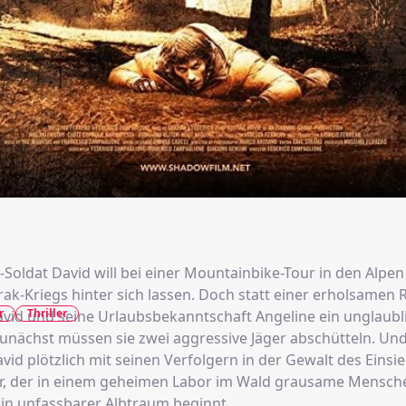
-Soldat David will bei einer Mountainbike-Tour in den Alpen
ak-Kriegs hinter sich lassen. Doch statt einer erholsamen 
r
Thriller
avid und seine Urlaubsbekanntschaft Angeline ein unglaubl
 Zunächst müssen sie zwei aggressive Jäger abschütteln. Un
avid plötzlich mit seinen Verfolgern in der Gewalt des Einsie
r, der in einem geheimen Labor im Wald grausame Mensc
Ein unfassbarer Albtraum beginnt