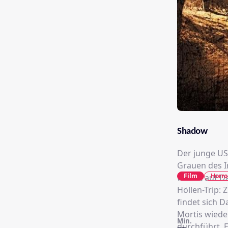
Shadow
Der junge US
Grauen des Ir
Film
Horro
wartet auf D
Höllen-Trip:
findet sich D
Mortis wiede
Min.
durchführt. 