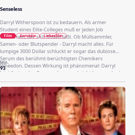
Senseless
Darryl Witherspoon ist zu bedauern. Als armer
Student eines Elite-Colleges muß er jeden Job
Film
Komödie
Liebesfilm
annehmen, der sich finden läßt. Ob Müllsammler,
Samen- oder Blutspender - Darryl macht alles. Für
lumpige 3000 Dollar schluckt er sogar das dubiose
Serum des berühmt-berüchtigten Chemikers
Min.
Wheedon. Dessen Wirkung ist phänomenal: Darryl
93
hört fortan das Gras wachsen und sieht besser als ein
Adler. Als Eishockey-Torwart beweist er geniale Reflexe
und die schöne Janice verliebt sich in ihn. Wenn da nur
diese üblen Nebenwirkungen nicht wären...