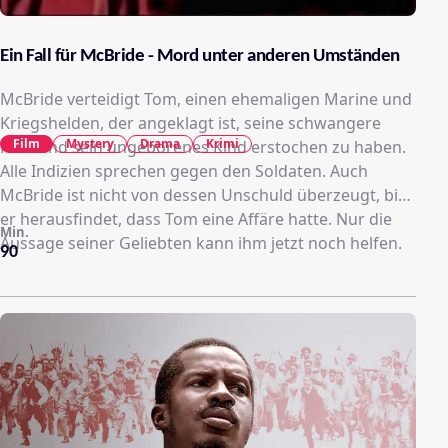
Ein Fall für McBride - Mord unter anderen Umständen
McBride verteidigt Tom, einen ehemaligen Marine und
Kriegshelden, der angeklagt ist, seine schwangere
Film
Mystery
Drama
Krimi
Frau und sein ungeborenes Kind erstochen zu haben.
Alle Indizien sprechen gegen den Soldaten. Auch
McBride ist nicht von dessen Unschuld überzeugt, bis
er herausfindet, dass Tom eine Affäre hatte. Nur die
Min.
Aussage seiner Geliebten kann ihm jetzt noch helfen.
90