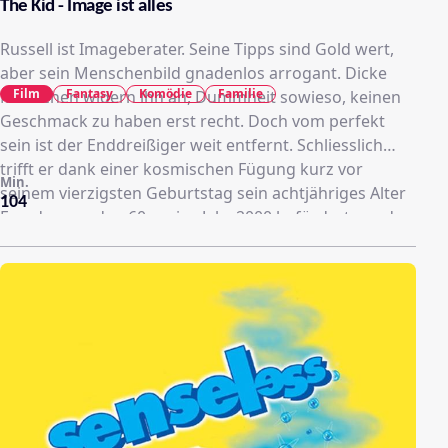
The Kid - Image ist alles
Russell ist Imageberater. Seine Tipps sind Gold wert,
aber sein Menschenbild gnadenlos arrogant. Dicke
Film
Fantasy
Komödie
Familie
Menschen widern ihn an, Dummheit sowieso, keinen
Geschmack zu haben erst recht. Doch vom perfekt
sein ist der Enddreißiger weit entfernt. Schliesslich
trifft er dank einer kosmischen Fügung kurz vor
Min.
seinem vierzigsten Geburtstag sein achtjähriges Alter
104
Ego das aus den 60ern ins Jahr 2000 befördert wurde.
Anfänglich im Glauben Wahnvorstellungen zu haben,
streiten sich die beiden nun über Lebensziele und -
führung.Lässt sich die Zukunft noch ändern...?