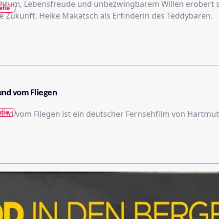
chtum, Lebensfreude und unbezwingbarem Willen erobert s
afie
ie Zukunft. Heike Makatsch als Erfinderin des Teddybären.
nd vom Fliegen
die
nd vom Fliegen ist ein deutscher Fernsehfilm von Hartmu