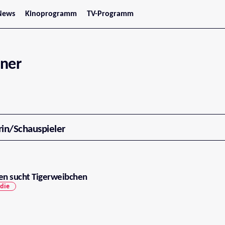
News
Kinoprogramm
TV-Programm
tars
Jetzt im Kino
treaming
Demnächst im Kino
Wien
Niederösterreich
tner
Oberösterreich
Steiermark
Burgenland
Kärnten
Salzburg
Tirol
Vorarlberg
rin/Schauspieler
n sucht Tigerweibchen
die