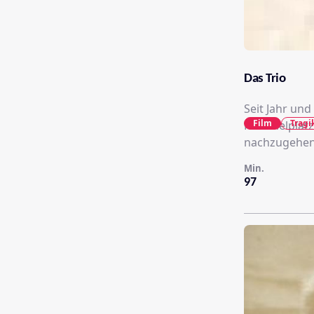
Das Trio
Seit Jahr und
Film
Trag
Rummelplatz,
nachzugehen
Min.
97