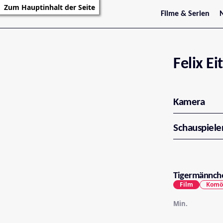
Zum Hauptinhalt der Seite
Filme & Serien
Trailer
S
Kritiken
S
Filmarchiv
Serienarchiv
Felix Ei
Kamera
Schauspiele
Tigermännche
Film
Komö
Min.