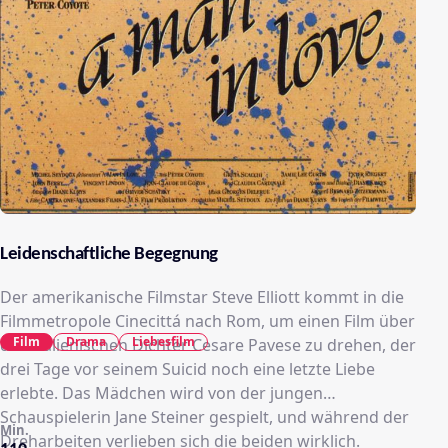
Leidenschaftliche Begegnung
Der amerikanische Filmstar Steve Elliott kommt in die
Filmmetropole Cinecittá nach Rom, um einen Film über
Film
Drama
Liebesfilm
den italienischen Dichter Cesare Pavese zu drehen, der
drei Tage vor seinem Suicid noch eine letzte Liebe
erlebte. Das Mädchen wird von der jungen
Schauspielerin Jane Steiner gespielt, und während der
Min.
Dreharbeiten verlieben sich die beiden wirklich.