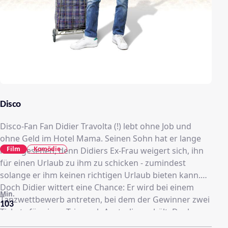
Disco
Disco-Fan Fan Didier Travolta (!) lebt ohne Job und
ohne Geld im Hotel Mama. Seinen Sohn hat er lange
Film
Komödie
nicht gesehen, denn Didiers Ex-Frau weigert sich, ihn
für einen Urlaub zu ihm zu schicken - zumindest
solange er ihm keinen richtigen Urlaub bieten kann.
Doch Didier wittert eine Chance: Er wird bei einem
Min.
Tanzwettbewerb antreten, bei dem der Gewinner zwei
103
Tickets für einen Trip nach Australien erhält. Doch so
einfach ist das Ganze nicht. Zwar überredet er seine