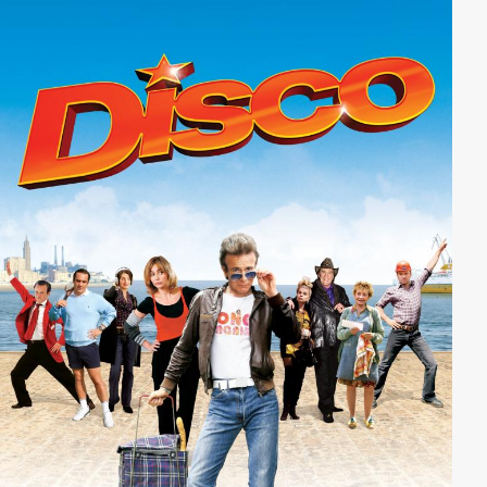
Laure stirbt nicht - stattdessen erwacht sie in einer
fremden Wohnung, wo ein altes Ehepaar sich um sie
kümmert. Offensichtlich verwechselt es sie mit seiner
Tochter - und deren Rolle nimmt Laure bald ein,
nachdem sie den Selbstmord der Tochter beobachten
mußte. Sie steigt in ein Flugzeug nach Amerika, lernt
einen aufstrebenden Politiker kennen - und ist ihrer
Vergangenheit, der Kriminalität und Verfolgung,
endlich entflohen. So scheint es zumindest...