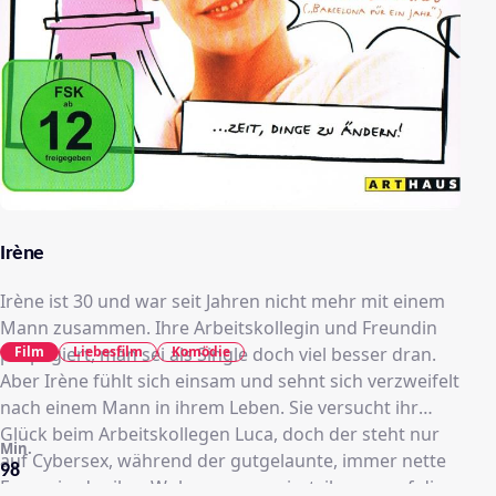
Irène
Irène ist 30 und war seit Jahren nicht mehr mit einem
Mann zusammen. Ihre Arbeitskollegin und Freundin
Film
Liebesfilm
Komödie
propagiert, man sei als Single doch viel besser dran.
Aber Irène fühlt sich einsam und sehnt sich verzweifelt
nach einem Mann in ihrem Leben. Sie versucht ihr
Glück beim Arbeitskollegen Luca, doch der steht nur
Min.
auf Cybersex, während der gutgelaunte, immer nette
98
Francois, der ihre Wohnung renoviert, ihr nur auf die