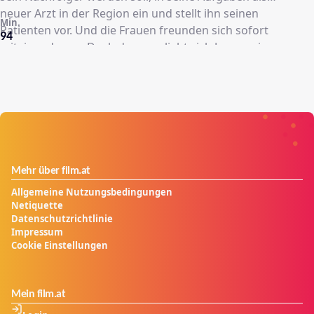
neuer Arzt in der Region ein und stellt ihn seinen
Min.
Patienten vor. Und die Frauen freunden sich sofort
94
miteinander an. Doch dann verliebt sich Jacques in
Edith. Überfordert von seinen Gefühlen versucht er
diese zunächst zu verbergen, was ihm aber nicht lange
gelingt. Als er sich Edith offenbart, ist diese
überrascht, aber überhaupt nicht abgeneigt. Eine
stürmische Affäre beginnt.
Mehr über film.at
Allgemeine Nutzungsbedingungen
Netiquette
Datenschutzrichtlinie
Impressum
Cookie Einstellungen
Mein film.at