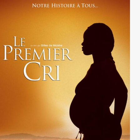
Anita einen der Angreifer tötet. Am nächsten Morgen
ist Alice verschwunden, sie hat sich allein auf die Suche
nach ihrem Vater gemacht. Anita und Hugo nehmen
gemeinsam die Verfolgung auf. Schließlich kommt es
in Travis Werkstatt zum Showdown, in dessen Verlauf
Evas Männer getötet werden und Alice ihre Mutter
erschießt.