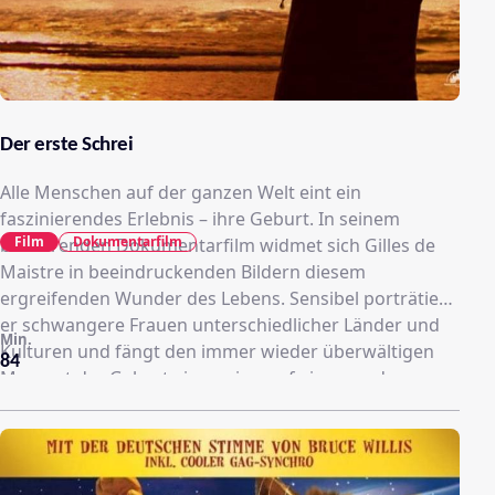
Der erste Schrei
Alle Menschen auf der ganzen Welt eint ein
faszinierendes Erlebnis – ihre Geburt. In seinem
Film
Dokumentarfilm
berührenden Dokumentarfilm widmet sich Gilles de
Maistre in beeindruckenden Bildern diesem
ergreifenden Wunder des Lebens. Sensibel porträtiert
er schwangere Frauen unterschiedlicher Länder und
Min.
Kulturen und fängt den immer wieder überwältigen
84
Moment der Geburt ein – sei es auf einer modernen
Entbindungsstation, im privaten Wohnzimmer, im
Delphinbecken, einer Wellblechhütte oder in der
nächtlichen Kälte der Wüste. In einer ungewöhnlichen
Reise um die Erde offenbart “Der erste Schrei” in