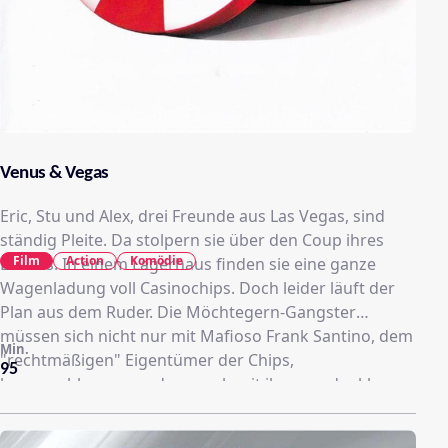
Venus & Vegas
Eric, Stu und Alex, drei Freunde aus Las Vegas, sind
ständig Pleite. Da stolpern sie über den Coup ihres
Film
Action
Komödie
Lebens. In einem Lagerhaus finden sie eine ganze
Wagenladung voll Casinochips. Doch leider läuft der
Plan aus dem Ruder. Die Möchtegern-Gangster
müssen sich nicht nur mit Mafioso Frank Santino, dem
Min.
"rechtmäßigen" Eigentümer der Chips,
95
herumschlagen, sondern auch mit ihren undankbaren
Freundinnen .