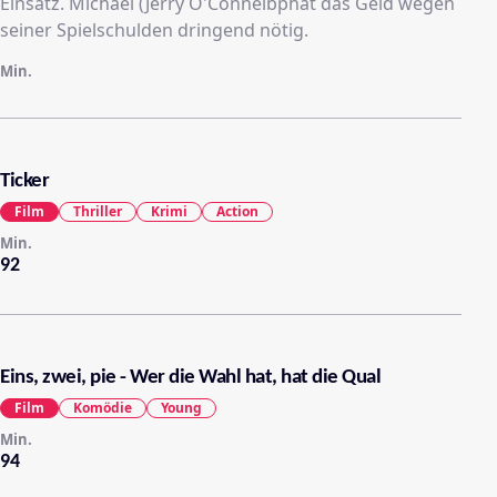
Einsatz. Michael (Jerry O'Connelbphat das Geld wegen
seiner Spielschulden dringend nötig.
Min.
Ticker
Film
Thriller
Krimi
Action
Min.
92
Eins, zwei, pie - Wer die Wahl hat, hat die Qual
Film
Komödie
Young
Min.
94