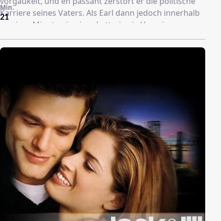
vorgaukelt, und en passant zerstört er die politische
Min.
Karriere seines Vaters. Als Earl dann jedoch innerhalb
21
weniger Minuten in einer Lotterie ein Vermögen
gewinnt und zugleich von einem Auto überfahren
wird, gerät er ins Grübeln. Earl realisiert, dass er vom
Schicksal für seine Missetaten bestraft wird, und
beschliesst, sein Leben dramatisch umzukrempeln:
Auf einer Liste führt er alle Schandtaten auf, die er
zeitlebens begangen hat - um eine nach der anderen
wiedergutzumachen.