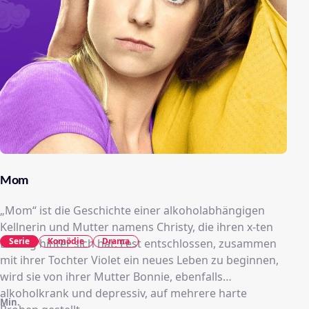
Mom
„Mom“ ist die Geschichte einer alkoholabhängigen
Kellnerin und Mutter namens Christy, die ihren x-ten
Serie
Komödie
Drama
Entzug hinter sich hat. Fest entschlossen, zusammen
mit ihrer Tochter Violet ein neues Leben zu beginnen,
wird sie von ihrer Mutter Bonnie, ebenfalls
alkoholkrank und depressiv, auf mehrere harte
Min.