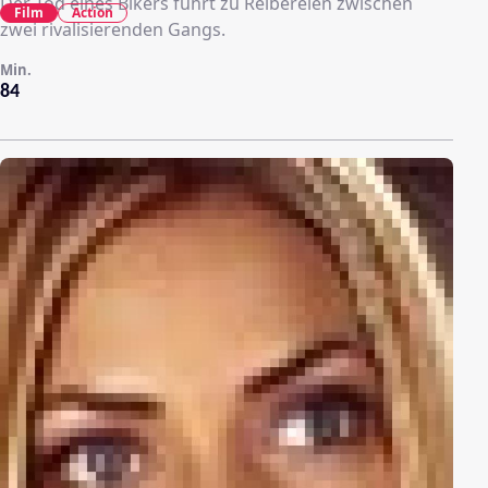
Der Tod eines Bikers führt zu Reibereien zwischen
Film
Action
zwei rivalisierenden Gangs.
Min.
84