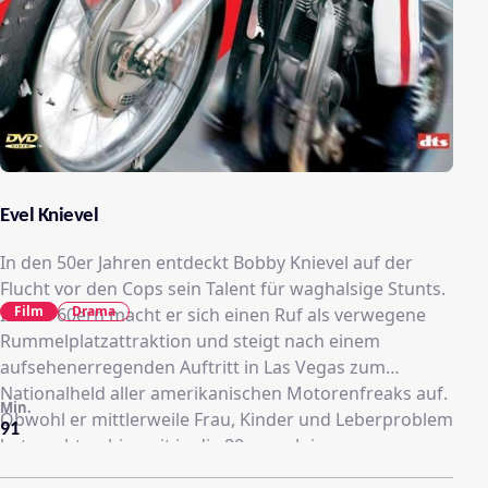
Evel Knievel
In den 50er Jahren entdeckt Bobby Knievel auf der
Flucht vor den Cops sein Talent für waghalsige Stunts.
Film
Drama
In den 60ern macht er sich einen Ruf als verwegene
Rummelplatzattraktion und steigt nach einem
aufsehenerregenden Auftritt in Las Vegas zum
Nationalheld aller amerikanischen Motorenfreaks auf.
Min.
Obwohl er mittlerweile Frau, Kinder und Leberproblem
91
hat, sucht er bis weit in die 80er nach immer neuen,
spektakulären Herausforderungen.