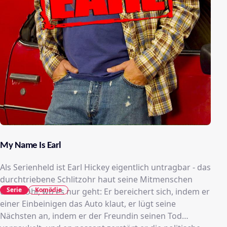
My Name Is Earl
Als Serienheld ist Earl Hickey eigentlich untragbar - das
durchtriebene Schlitzohr haut seine Mitmenschen
Serie
Komödie
übers Ohr, wo es nur geht: Er bereichert sich, indem er
einer Einbeinigen das Auto klaut, er lügt seine
Nächsten an, indem er der Freundin seinen Tod