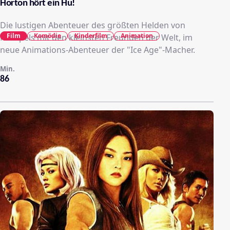
Horton hört ein Hu!
Die lustigen Abenteuer des größten Helden von
Film
Komödie
Kinderfilm
Animation
Nümpels mit den kleinsten Freunden der Welt, im
neue Animations-Abenteuer der "Ice Age"-Macher.
Min.
86