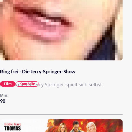
Ring frei - Die Jerry-Springer-Show
Film
Komödie
US-Talkmaster Jerry Springer spielt sich selbst
Min.
90