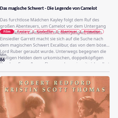
Das magische Schwert - Die Legende von Camelot
Das furchtlose Mädchen Kayley folgt dem Ruf des
großen Abenteuers, um Camelot vor dem Untergang
Film
Fantasy
Kinderfilm
Abenteuer
Animation
zu bewahren. Gemeinsam mit dem jungen, blinden
Einsiedler Garrett macht sie sich auf die Suche nach
dem magischen Schwert Excalibur, das von dem bösen
Lord Ruber geraubt wurde. Unterwegs begegnen die
Min.
mutigen Helden dem urkomischen, doppelköpfigen
86
Drachen Feuer &amp; Flamme, der ewig mit sich selbst
im Streit liegt. Und während der Zauberer Merlin seine
schützende Hand über die ungleichen Gefährten hält,
nimmt das Abenteuer seinen Lauf ...