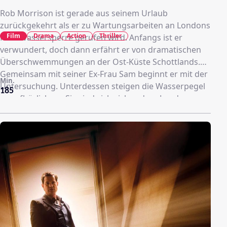
Rob Morrison ist gerade aus seinem Urlaub
zurückgekehrt als er zu Wartungsarbeiten an Londons
Film
Drama
Action
Thriller
Hochwassersperre gerufen wird. Anfangs ist er
verwundert, doch dann erfährt er von dramatischen
Überschwemmungen an der Ost-Küste Schottlands.
Gemeinsam mit seiner Ex-Frau Sam beginnt er mit der
Min.
Untersuchung. Unterdessen steigen die Wasserpegel
185
unaufhörlich an. Sie sind sich sicher, dass Londons
Hochwasserschutz gegen die andrängenden
Wassermassen nicht standhalten wird. Aber die
Verantwortlichen erkennen erst spät das Ausmaß der
Katastrophe …