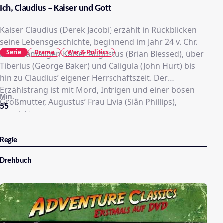
Ich, Claudius – Kaiser und Gott
Kaiser Claudius (Derek Jacobi) erzählt in Rückblicken
seine Lebensgeschichte, beginnend im Jahr 24 v. Chr.
Serie
Drama
War & Politics
beim damaligen Kaiser Augustus (Brian Blessed), über
Tiberius (George Baker) und Caligula (John Hurt) bis
hin zu Claudius’ eigener Herrschaftszeit. Der
Erzählstrang ist mit Mord, Intrigen und einer bösen
Min.
Großmutter, Augustus’ Frau Livia (Siân Phillips),
55
gespickt.
Regie
Drehbuch