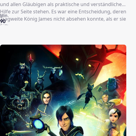
und allen Gläubigen als praktische und verständliche
Hilfe zur Seite stehen. Es war eine Entscheidung, deren
Min.
Tragweite König James nicht absehen konnte, als er sie
90
fällte.