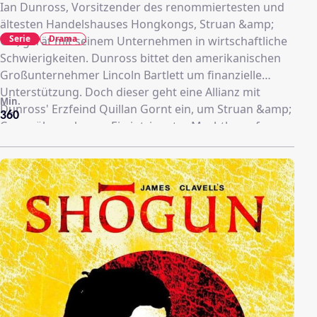
Ian Dunross, Vorsitzender des renommiertesten und
ältesten Handelshauses Hongkongs, Struan &amp;
Serie
Drama
Co., gerät mit seinem Unternehmen in wirtschaftliche
Schwierigkeiten. Dunross bittet den amerikanischen
Großunternehmer Lincoln Bartlett um finanzielle
Unterstützung. Doch dieser geht eine Allianz mit
Min.
Dunross' Erzfeind Quillan Gornt ein, um Struan &amp;
360
Co. zu übernehmen. Ein intriganter Machtkampf
entwickelt sich, bei dem Dunross nur auf Hilfe vom
chinesischen Festland und von Bartletts Assitentin,
Casey Tcholok, hoffen kann