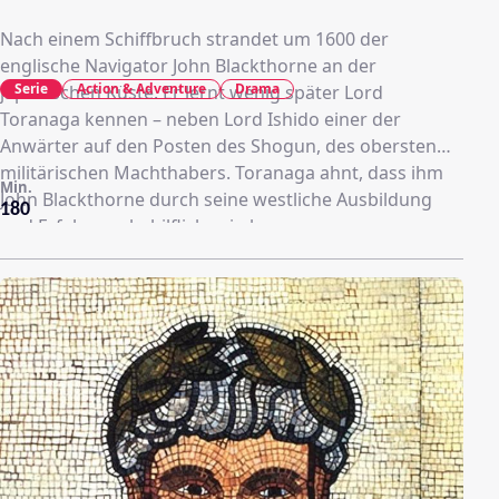
Nach einem Schiffbruch strandet um 1600 der
englische Navigator John Blackthorne an der
Serie
Action & Adventure
Drama
japanischen Küste. Er lernt wenig später Lord
Toranaga kennen – neben Lord Ishido einer der
Anwärter auf den Posten des Shogun, des obersten
militärischen Machthabers. Toranaga ahnt, dass ihm
Min.
John Blackthorne durch seine westliche Ausbildung
180
und Erfahrung behilflich sein kann...