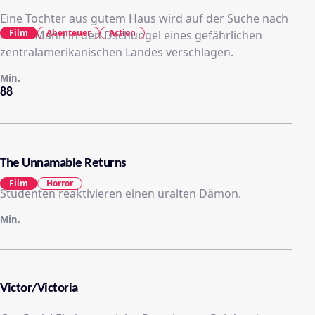
Eine Tochter aus gutem Haus wird auf der Suche nach
Film
Abenteuer
Action
ihrem Mann in den Dschungel eines gefährlichen
zentralamerikanischen Landes verschlagen.
Min.
88
The Unnamable Returns
Film
Horror
Studenten reaktivieren einen uralten Dämon.
Min.
Victor/Victoria