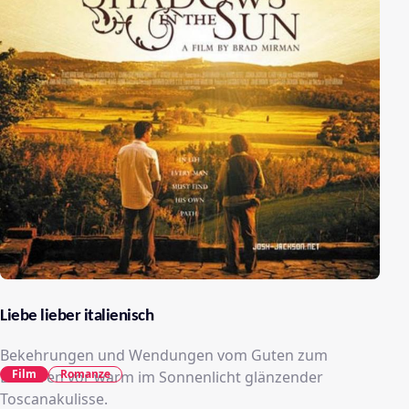
Liebe lieber italienisch
Bekehrungen und Wendungen vom Guten zum
Film
Romanze
Besseren vor warm im Sonnenlicht glänzender
Toscanakulisse.