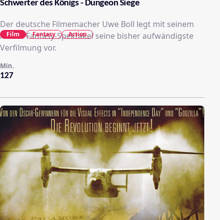
Schwerter des Königs - Dungeon Siege
Der deutsche Filmemacher Uwe Boll legt mit seinem
Film
Fantasy
Action
Action-Fantasy-Spektakel seine bisher aufwändigste
Verfilmung vor.
Min.
127