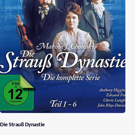
werden ein Liebespaar. Der König von Sparta sinnt
nach Rache und zieht gemeinsam mit dem
griechischen König nach Troja, um Helena
zurückzuholen. Diesem Wunsch gibt Priamos jedoch
nicht nach, worauf der Zehnjährige Krieg um Troja
ausbricht. Beim Filmschluss sind von den
Hauptdarstellern nur mehr Helena und Menelaos am
Leben. Helena folgt Menelaos nach Sparta.
Die Strauß Dynastie