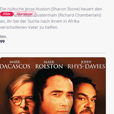
Die hübsche Jesse Huston (Sharon Stone) heuert den
Film
Abenteuer
Abenteurer Allan Quatermain (Richard Chamberlain)
an, ihr bei der Suche nach ihrem in Afrika
verschollenen Vater zu helfen.
Min.
99