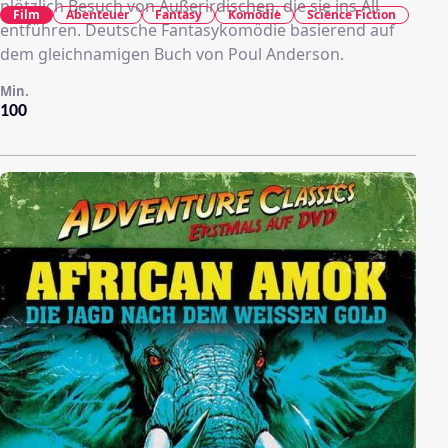
plötzlich Besuch von Außerirdischen, die sie ins All
Film
Abenteuer
Fantasy
Komödie
Science Fiction
entführen. Deutsche Fantasykomödie basierend auf
dem gleichnamigen Buch von Poul Anderson.
Min.
100