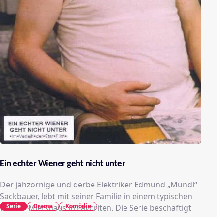
Ein echter Wiener geht nicht unter
Der jähzornige und derbe Elektriker Edmund „Mundl“
Sackbauer, lebt mit seiner Familie in einem typischen
Serie
Drama
Komödie
Wiener Mietshaus in Favoriten. Die Serie beschäftigt