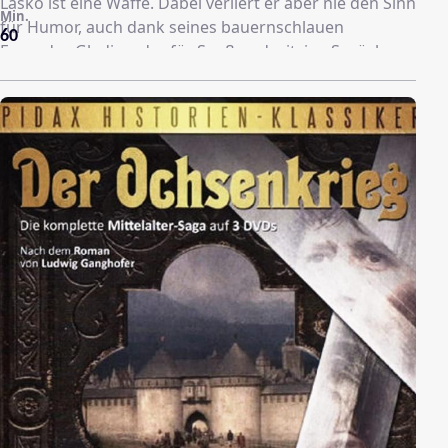
Lasko ist eine Waffe. Dabei verliert er aber nie den Sinn
Min.
für Humor, auch dank seines bauernschlauen
60
Freundes Gladius, der für Spaß und witzige Sprüche
sorgt…