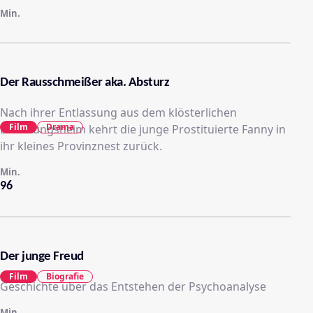
Min.
Der Rausschmeißer aka. Absturz
Nach ihrer Entlassung aus dem klösterlichen
Film
Drama
Erziehungsheim kehrt die junge Prostituierte Fanny in
ihr kleines Provinznest zurück.
Min.
96
Der junge Freud
Film
Biografie
Geschichte über das Entstehen der Psychoanalyse
Min.