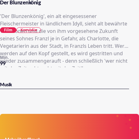
Der Blunzenkönig
'Der Blunzenkönig', ein alt eingesessener
Fleischermeister in ländlichem Idyll, sieht alt bewährte
Film
Komödie
Traditionen und die von ihm vorgesehene Zukunft
seines Sohnes Franzl je in Gefahr, als Charlotte, die
Vegetarierin aus der Stadt, in Franzls Leben tritt. Werte
werden auf den Kopf gestellt, es wird gestritten und
Min.
wieder zusammengerauft - denn schließlich 'wer nicht
99
mit der Zeit geht, geht mit der Zeit'!
Musik