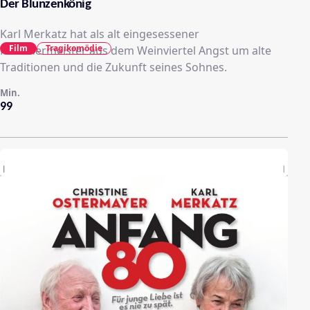
Der Blunzenkönig
Karl Merkatz hat als alt eingesessener
Film
Tragikomödie
Fleischermeister aus dem Weinviertel Angst um alte
Traditionen und die Zukunft seines Sohnes.
Min.
99