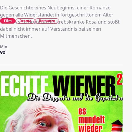
Die Geschichte eines Neubeginns, einer Romanze
gegen alle Widerstände: in fortgeschrittenem Alter
Film
Drama
Romanze
verliebt sich Bruno in die krebskranke Rosa und stößt
dabei nicht immer auf Verständnis bei seinen
Mitmenschen.
Min.
90