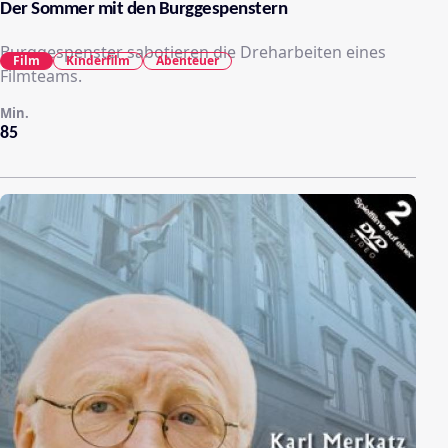
Der Sommer mit den Burggespenstern
Burggespenster sabotieren die Dreharbeiten eines
Film
Kinderfilm
Abenteuer
Filmteams.
Min.
85