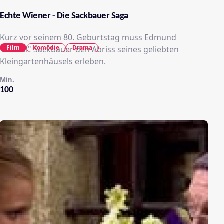
Echte Wiener - Die Sackbauer Saga
Kurz vor seinem 80. Geburtstag muss Edmund
Film
Komödie
Drama
"Mundl" Sackbauer den Abriss seines geliebten
Kleingartenhäusels erleben.
Min.
100