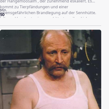
der Hängemoosalm , der zunehmend eskaliert. Es
kommt zu Tierpfändungen und einer
Min.
lebensgefährlichen Brandlegung auf der Sennhütte.
50
Julia und Lambert müssen erbittert um ihre Liebe
kämpfen.