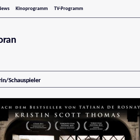
News
Kinoprogramm
TV-Programm
tars
Jetzt im Kino
treaming
Demnächst im Kino
Wien
Niederösterreich
oran
Oberösterreich
Steiermark
Burgenland
Kärnten
Salzburg
Tirol
Vorarlberg
rin/Schauspieler