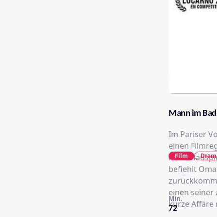
Mann im Bad
Im Pariser V
einen Filmre
Film
Dram
mit Schauspi
befiehlt Oma
zurückkommt
einen seiner
Min.
kurze Affäre
72