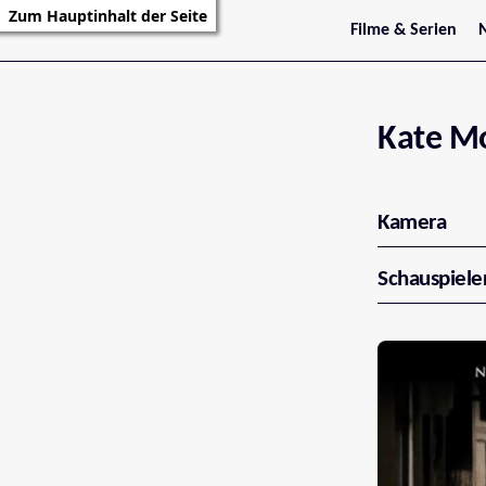
Zum Hauptinhalt der Seite
Filme & Serien
Trailer
S
Kritiken
S
Filmarchiv
Serienarchiv
Kate M
Kamera
Schauspiele