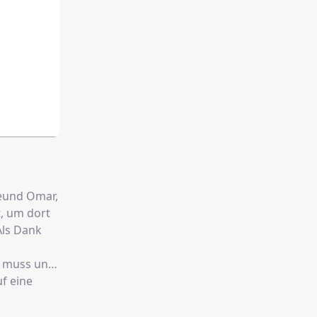
reund Omar,
t, um dort
Als Dank
n muss und
f eine