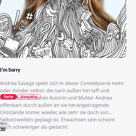
I’m Sorry
Andrea Savage spielt sich in dieser Comedyserie mehr
oder minder selbst: die nach außen hin taff und
Serie
Komödie
erwachsen wirkende Autorin und Mutter Andrea
offenbart durch außen an sie herangetragende
Umstände immer wieder, wie sehr sie doch von
Selbstzweifeln geplagt ist. Erwachsen sein scheint
Min.
doch schwieriger als gedacht.
30