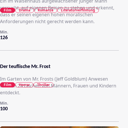
Ein im Waisenhaus aufgewachsener junger Mann
versucht, auf eigenen Beinen zu stehen und erkennt,
Film
Drama
Romanze
Literaturverfilmung
dass er seinen eigenen hohen moralischen
Anforderungen nicht gerecht werden kann.
Min.
126
Der teuflische Mr. Frost
Im Garten von Mr. Frosts (Jeff Goldblum) Anwesen
Film
Horror
Thriller
werden 24 Leichen von Männern, Frauen und Kindern
entdeckt.
Min.
100