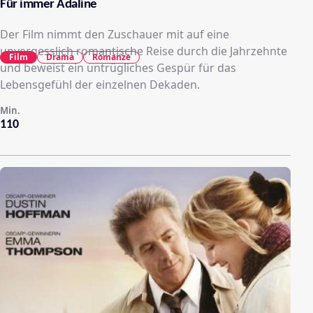
Für immer Adaline
Der Film nimmt den Zuschauer mit auf eine
unvergesslich romantische Reise durch die Jahrzehnte
Film
Drama
Romanze
und beweist ein untrügliches Gespür für das
Lebensgefühl der einzelnen Dekaden.
Min.
110