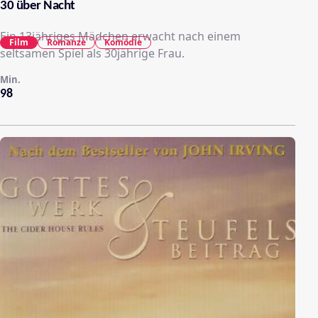
30 über Nacht
Ein 13jähriges Mädchen erwacht nach einem
Film
Romanze
Komödie
seltsamen Spiel als 30jährige Frau.
Min.
98