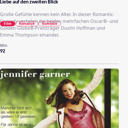
Liebe auf den zweiten Blick
Große Gefühle kennen kein Alter. In dieser Romantic-
Comedy verfallen die beiden mehrfachen Oscar®- und
Film
Romanze
Komödie
Golden-Globe®-Preisträger Dustin Hoffman und
Emma Thompson einander.
Min.
92