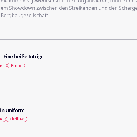
 die Kumpels gewerkschaftlich zu organisieren, führt zum
inem Showdown zwischen den Streikenden und den Scherg
 Bergbaugesellschaft.
- Eine heiße Intrige
er
Krimi
in Uniform
a
Thriller