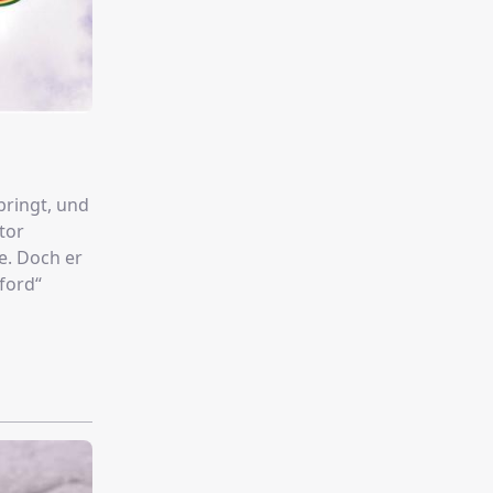
ringt, und
tor
e. Doch er
ford“