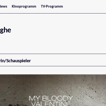
News
Kinoprogramm
TV-Programm
tars
Jetzt im Kino
treaming
Demnächst im Kino
Wien
Niederösterreich
ighe
Oberösterreich
Steiermark
Burgenland
Kärnten
Salzburg
Tirol
Vorarlberg
rin/Schauspieler