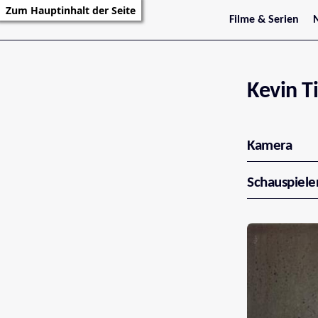
Zum Hauptinhalt der Seite
Filme & Serien
Trailer
S
Kritiken
S
Filmarchiv
Serienarchiv
Kevin T
Kamera
Schauspiele