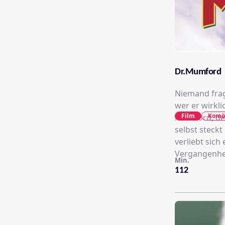
Dr.Mumford
Niemand frag
wer er wirkli
Film
Komö
Mumford, der
selbst steck
verliebt sic
Vergangenhei
Min.
112