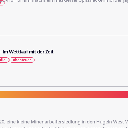
3D-Horrorfilm macht ein maskierter Spitzhackenmörder Jag
r
- Im Wettlauf mit der Zeit
die
Abenteuer
0, eine kleine Minenarbeitersiedlung in den Hügeln West Vi