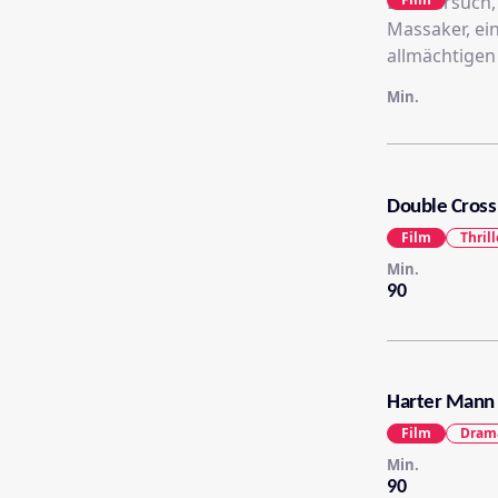
Der Versuch,
Massaker, e
allmächtigen
Min.
Double Cross 
Film
Thrill
Min.
90
Harter Mann 
Film
Dram
Min.
90