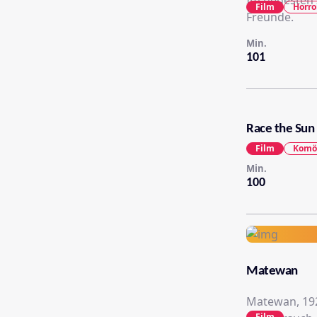
Im neuesten 
Film
Horro
Freunde.
Min.
101
Race the Sun 
Film
Komö
Min.
100
Matewan
Matewan, 192
Film