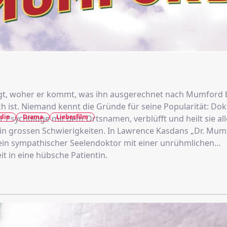
t, woher er kommt, was ihn ausgerechnet nach Mumford b
ch ist. Niemand kennt die Gründe für seine Popularität: Dok
die
Drama
Liebesfilm
 Psychologe mit dem Ortsnamen, verblüfft und heilt sie all
t in grossen Schwierigkeiten. In Lawrence Kasdans „Dr. Mum
h ein sympathischer Seelendoktor mit einer unrühmlichen
t in eine hübsche Patientin.