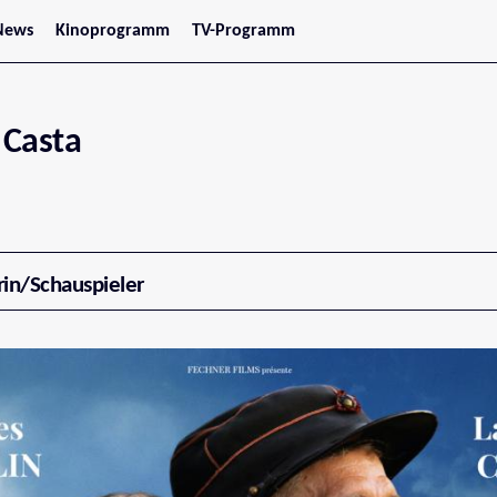
News
Kinoprogramm
TV-Programm
tars
Jetzt im Kino
treaming
Demnächst im Kino
Wien
Niederösterreich
 Casta
Oberösterreich
Steiermark
Burgenland
Kärnten
Salzburg
Tirol
Vorarlberg
rin/Schauspieler