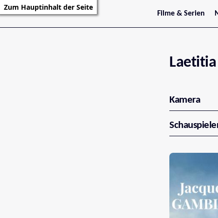
Zum Hauptinhalt der Seite
Filme & Serien
Trailer
S
Kritiken
S
Filmarchiv
Serienarchiv
Laetitia
Kamera
Schauspiele