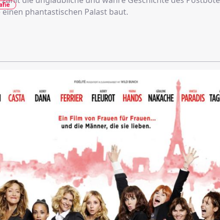
erzählt die unglaubliche und wahre Geschichte des Postbote
afie
 einen phantastischen Palast baut.