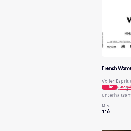
French Women
Voller Esprit
Film
Komö
eifersüchtig 
unterhaltsam
Min.
116