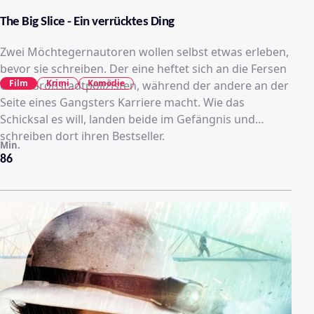
The Big Slice - Ein verrücktes Ding
Zwei Möchtegernautoren wollen selbst etwas erleben,
bevor sie schreiben. Der eine heftet sich an die Fersen
Film
Krimi
Komödie
eines Großstadtpolizisten, während der andere an der
Seite eines Gangsters Karriere macht. Wie das
Schicksal es will, landen beide im Gefängnis und
schreiben dort ihren Bestseller.
Min.
86