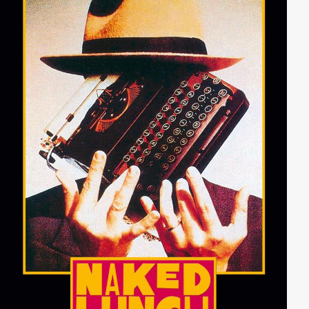
Whitaker, Golden Globe- und Oscar®-Gewinner 2007
als bester Hauptdarsteller für 'Der letzte König von
Schottland - In den Fängen der Macht'), wagt sich an
die gefährliche Aufgabe, Claires Vergangenheit zu
enträtseln und die Wahrheit ans Licht zu bringen.