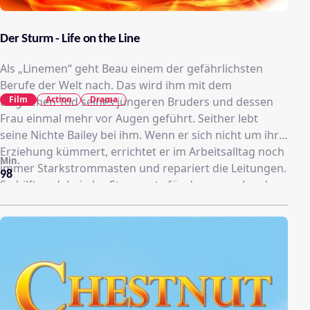
Der Sturm - Life on the Line
Als „Linemen“ geht Beau einem der gefährlichsten
Berufe der Welt nach. Das wird ihm mit dem
Film
Action
Drama
tragischen Tod seines jüngeren Bruders und dessen
Frau einmal mehr vor Augen geführt. Seither lebt
seine Nichte Bailey bei ihm. Wenn er sich nicht um ihre
Erziehung kümmert, errichtet er im Arbeitsalltag noch
Min.
immer Starkstrommasten und repariert die Leitungen.
98
So hilft er dabei, das Stromnetz für das ganze Land am
Laufen zu halten. Als Jahre später Baileys Freund
Duncan auch in den Dienst als „Linemen“ treten will,
ist Beau alles andere als erfreut über das Vorhaben.
Doch er muss seine Skepisis gegenüber den Burschen
– und auch seiner Mutter – erst einmal beiseitelegen,
als sich ein Jahrhundertsturm ankündigt. Beau und
Duncan müssen zusammenarbeiten, um die