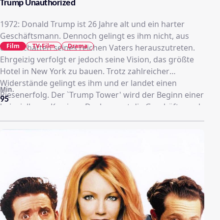
Trump Unauthorized
1972: Donald Trump ist 26 Jahre alt und ein harter
Geschäftsmann. Dennoch gelingt es ihm nicht, aus
Film
TV-Film
Drama
dem Schatten seines reichen Vaters herauszutreten.
Ehrgeizig verfolgt er jedoch seine Vision, das größte
Hotel in New York zu bauen. Trotz zahlreicher
Widerstände gelingt es ihm und er landet einen
Min.
Riesenerfolg. Der `Trump Tower' wird der Beginn einer
95
beispiellosen Karriere. Doch so gut die Geschäfte auch
laufen, so schlecht läuft es im Privatleben.