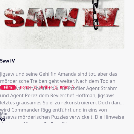
Saw IV
Jigsaw und seine Gehilfin Amanda sind tot, aber das
mörderische Treiben geht weiter. Nach dem Tod an
Film
Horror
Thriller
Krimi
Detective Kerry helfen die FBI-Profiler Agent Strahm
und Agent Perez dem Revierchef Hoffman, Jigsaws
letztes grausames Spiel zu rekonstruieren. Doch dann
wird Commander Rigg entführt und in eins von
Min.
Jigsaws mörderischen Puzzles verwickelt. Die Hinweise
93
deuten auf Jigsaws Ex-Frau Jill...