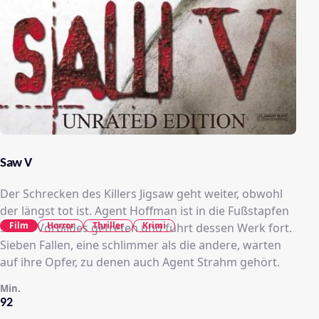
Saw V
Der Schrecken des Killers Jigsaw geht weiter, obwohl
der längst tot ist. Agent Hoffman ist in die Fußstapfen
Film
Horror
Thriller
Krimi
seines Vorbildes getreten und führt dessen Werk fort.
Sieben Fallen, eine schlimmer als die andere, warten
auf ihre Opfer, zu denen auch Agent Strahm gehört.
Min.
92