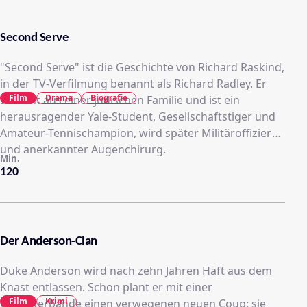
Second Serve
"Second Serve" ist die Geschichte von Richard Raskind,
in der TV-Verfilmung benannt als Richard Radley. Er
Film
Drama
Biografie
stammt aus einer jüdischen Familie und ist ein
herausragender Yale-Student, Gesellschaftstiger und
Amateur-Tennischampion, wird später Militäroffizier
und anerkannter Augenchirurg.
Min.
120
Der Anderson-Clan
Duke Anderson wird nach zehn Jahren Haft aus dem
Knast entlassen. Schon plant er mit einer
Film
Krimi
Gangsterbande einen verwegenen neuen Coup: sie