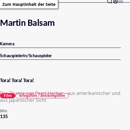
Zum Hauptinhalt der Seite
Martin Balsam
Kamera
Schauspielerin/Schauspieler
Tora! Tora! Tora!
Das Drama von Pearl Harbor - aus amerikanischer und
Film
Kriegsfilm / Antikriegsfilm
aus japanischer Sicht
Min.
135