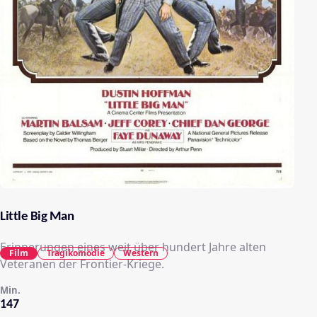
Little Big Man
Erinnerungen eines weit über hundert Jahre alten
Film
Tragikomödie
Western
Veteranen der Frontier-Kriege.
Min.
147