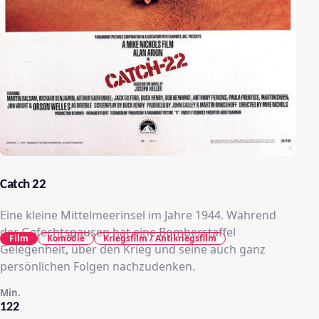
Catch 22
Eine kleine Mittelmeerinsel im Jahre 1944. Während
der Gefechtspausen hat eine Bomberstaffel
Film
Komödie
Kriegsfilm / Antikriegsfilm
Gelegenheit, über den Krieg und seine auch ganz
persönlichen Folgen nachzudenken.
Min.
122