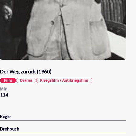
Der Weg zurück (1960)
Film
Drama
Kriegsfilm / Antikriegsfilm
Min.
114
Regie
Drehbuch