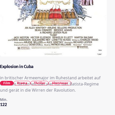
Explosion in Cuba
in britischer Armeemajor im Ruhestand arbeitet auf
Film
Drama
Thriller
Abenteuer
Cuba als Sicherheitsberater für das Batista-Regime
und gerät in die Wirren der Ravolution.
Min.
122