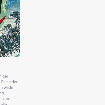
n der
 Reich der
on wilde
und
alle