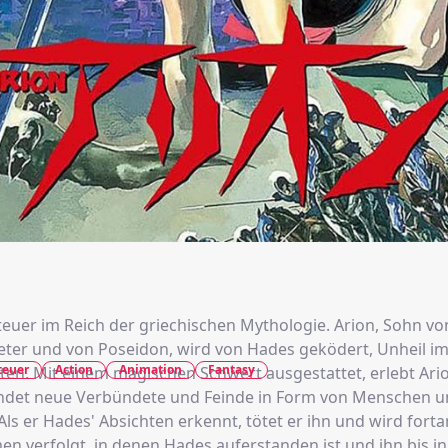
euer im Reich der griechischen Mythologie. Arion, Sohn vo
ter und von Poseidon, wird von Hades geködert, Unheil im
teuer
Action
Animation
Fantasy
ften. Mit einem magischen Schwert ausgestattet, erlebt Ari
indet neue Verbündete und Feinde in Form von Menschen 
n verfolgt, in denen Hades auferstanden ist und ihn bis in 