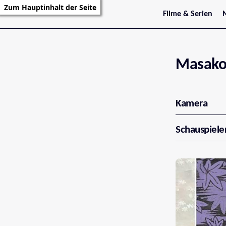
Zum Hauptinhalt der Seite
Filme & Serien
Trailer
S
Kritiken
S
Filmarchiv
Serienarchiv
Masako
Kamera
Schauspiele