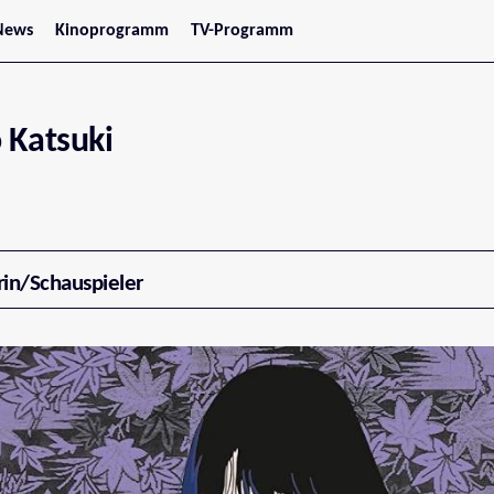
News
Kinoprogramm
TV-Programm
tars
Jetzt im Kino
treaming
Demnächst im Kino
Wien
Niederösterreich
 Katsuki
Oberösterreich
Steiermark
Burgenland
Kärnten
Salzburg
Tirol
Vorarlberg
rin/Schauspieler