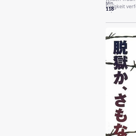
Min.
Ewigkeit verf
118
sehen, was z