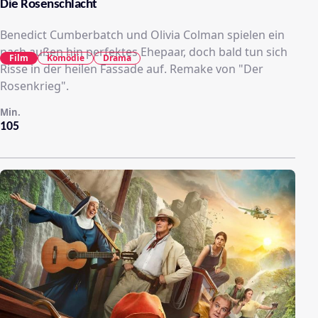
Die Rosenschlacht
Benedict Cumberbatch und Olivia Colman spielen ein
nach außen hin perfektes Ehepaar, doch bald tun sich
Film
Komödie
Drama
Risse in der heilen Fassade auf. Remake von "Der
Rosenkrieg".
Min.
105