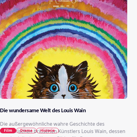
Die wundersame Welt des Louis Wain
Die außergewöhnliche wahre Geschichte des
Film
Drama
Historie
exzentrischen britischen Künstlers Louis Wain, dessen