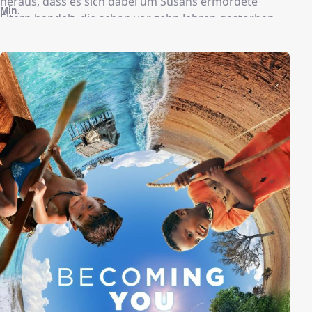
heraus, dass es sich dabei um Susans ermordete
Min.
Eltern handelt, die schon vor zehn Jahren gestorben
sind. Wie konnte es kommen, dass das unscheinbar
wirkende Ehepaar zu Mördern werden konnte? Die
Untersuchungen bringen ans Licht, dass beide sich
eine ausufernde Fantasiewelt aufgebaut hatten.