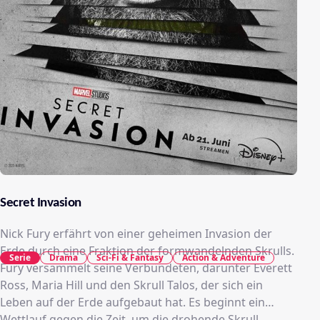
Secret Invasion
Nick Fury erfährt von einer geheimen Invasion der
Erde durch eine Fraktion der formwandelnden Skrulls.
Serie
Drama
Sci-Fi & Fantasy
Action & Adventure
Fury versammelt seine Verbündeten, darunter Everett
Ross, Maria Hill und den Skrull Talos, der sich ein
Leben auf der Erde aufgebaut hat. Es beginnt ein
Wettlauf gegen die Zeit, um die drohende Skrull