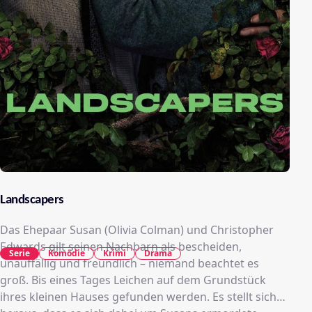
Landscapers
Das Ehepaar Susan (Olivia Colman) und Christopher
Edwards gilt seinen Nachbarn als bescheiden,
Serie
Komödie
Krimi
Drama
unauffällig und freundlich – niemand beachtet es
groß. Bis eines Tages Leichen auf dem Grundstück
ihres kleinen Hauses gefunden werden. Es stellt sich