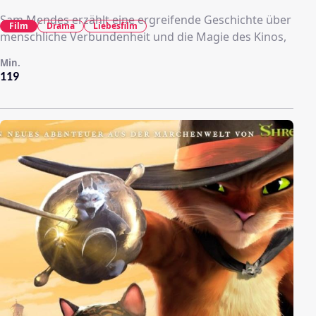
Sam Mendes erzählt eine ergreifende Geschichte über
Film
Drama
Liebesfilm
menschliche Verbundenheit und die Magie des Kinos,
Min.
119