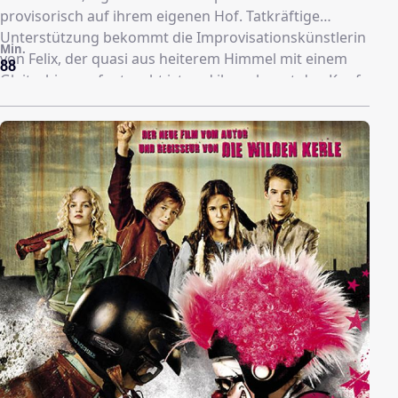
provisorisch auf ihrem eigenen Hof. Tatkräftige
Unterstützung bekommt die Improvisationskünstlerin
Min.
von Felix, der quasi aus heiterem Himmel mit einem
88
Gleitschirm aufgetaucht ist und ihr gekonnt den Kopf
verdreht. Ausgerechnet jetzt steht Sophies Ex-
Schwiegermutter Brigitte vor der Tür. Die Grande
Dame aus Paris will, dass Sophie zu ihrem Sohn
Phillippe zurückkehrt, um die unstandesgemäße
Nachfolgerin zu verhindern. Während Leonie sich über
den Besuch ihrer Oma freut, möchte Sophie möglichst
wenig von ihr wissen. Ins Staunen gerät sie, welchen
unerwarteten Zauber die raffinierte Brigitte bei ihrem
grantelnden Stallbewohner Barthl auslöst. Er kauft
einen eleganten Anzug und putzt sich ordentlich
heraus, um die elegante Seniorin zu beeindrucken.
Doch es tauchen noch mehr ungebetene Gäste auf.