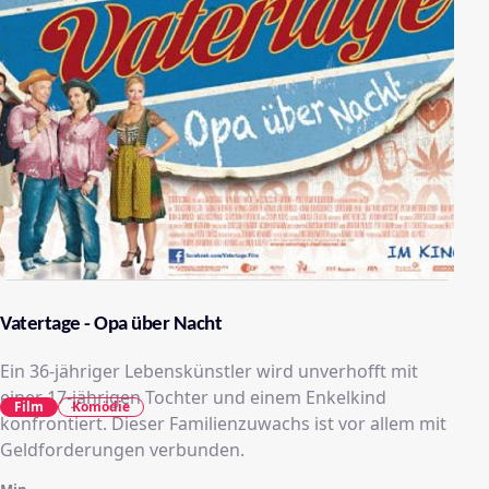
Vatertage - Opa über Nacht
Ein 36-jähriger Lebenskünstler wird unverhofft mit
einer 17-jährigen Tochter und einem Enkelkind
Film
Komödie
konfrontiert. Dieser Familienzuwachs ist vor allem mit
Geldforderungen verbunden.