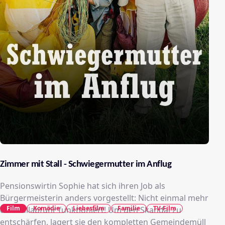
Zimmer mit Stall - Schwiegermutter im Anflug
Pensionswirtin Sophie hat sich ihren Job als
Bürgermeisterin anders vorgestellt: Nicht einmal mehr
Film
Komödie
Liebesfilm
Familie
TV-Film
die Müllabfuhr funktioniert! Um den Skandal zu
entschärfen, lagert sie den kompletten Gemeindemüll