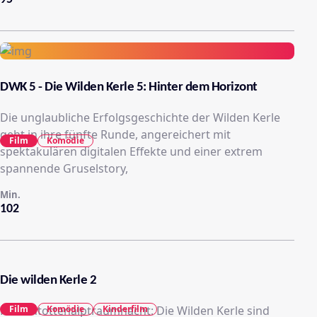
DWK 5 - Die Wilden Kerle 5: Hinter dem Horizont
Die unglaubliche Erfolgsgeschichte der Wilden Kerle
geht in ihre fünfte Runde, angereichert mit
Film
Komödie
spektakulären digitalen Effekte und einer extrem
spannende Gruselstory,
Min.
102
Die wilden Kerle 2
Hottentottenalptraumnacht: Die Wilden Kerle sind
Film
Komödie
Kinderfilm