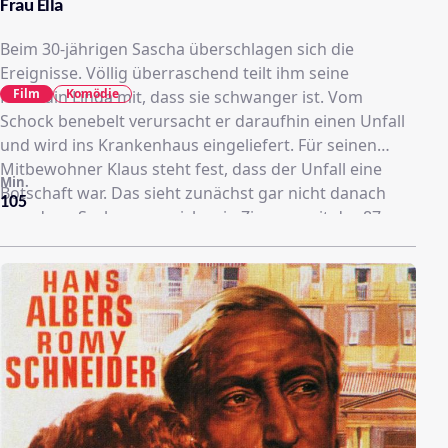
Frau Ella
Beim 30-jährigen Sascha überschlagen sich die
Ereignisse. Völlig überraschend teilt ihm seine
Film
Komödie
Freundin Linda mit, dass sie schwanger ist. Vom
Schock benebelt verursacht er daraufhin einen Unfall
und wird ins Krankenhaus eingeliefert. Für seinen
Mitbewohner Klaus steht fest, dass der Unfall eine
Min.
Botschaft war. Das sieht zunächst gar nicht danach
105
aus, denn Sacha muss sich sein Zimmer mit der 87-
jährigen Ella teilen, die ihm mächtig auf die Nerven
geht. Doch als er mitbekommt, dass die alte Dame zu
einer unnötigen Operation gedrängt wird flieht er
kurzerhand mit Ella aus dem Krankenhaus. Nach der
Flucht lernen sich die beiden näher kennen und Ella
offenbart Sascha ein altes Geheimnis: Sie sehnt sich
nach ihrer großen Jungendliebe Jason. Zusammen mit
Klaus begeben sich die drei spontan auf eine
abenteuerliche Reise nach Paris, um Ellas Traum