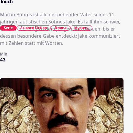
Touch
Martin Bohms ist alleinerziehender Vater seines 11-
jährigen autistischen Sohnes Jake. Es fällt ihm schwer,
Serie
Science Fiction
Drama
Mystery
eine Verbindung zu dem Jungen aufzubauen, bis er
dessen besondere Gabe entdeckt: Jake kommuniziert
mit Zahlen statt mit Worten.
Min.
43