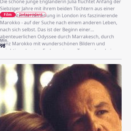
Die schöne junge Engländerin Julia flüchtet Anfang der
Siebziger Jahre mit ihrem beiden Töchtern aus einer
Film
Independent
gescheiterten Beziehung in London ins faszinierende
Marokko - auf der Suche nach einem anderen Leben,
nach sich selbst. Das ist der Beginn einer
abenteuerlichen Odyssee durch Marrakesch, durch
Min.
ganz Marokko mit wunderschönen Bildern und
98
prächtigen bunten Farben wie aus Tausend-und-einer-
Nacht.