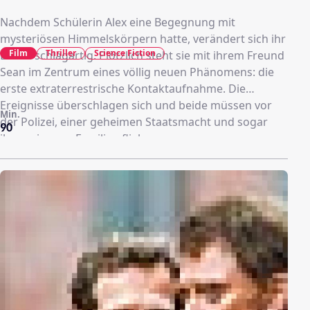
Nachdem Schülerin Alex eine Begegnung mit
mysteriösen Himmelskörpern hatte, verändert sich ihr
Film
Thriller
Science Fiction
Leben schlagartig. Plötzlich steht sie mit ihrem Freund
Sean im Zentrum eines völlig neuen Phänomens: die
erste extraterrestrische Kontaktaufnahme. Die
Ereignisse überschlagen sich und beide müssen vor
Min.
der Polizei, einer geheimen Staatsmacht und sogar
90
ihren eigenen Familien fliehen …