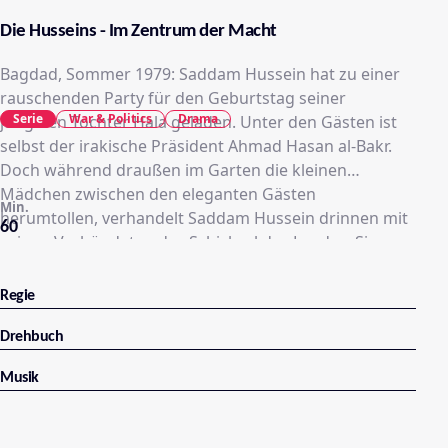
Die Husseins - Im Zentrum der Macht
Bagdad, Sommer 1979: Saddam Hussein hat zu einer
rauschenden Party für den Geburtstag seiner
Serie
War & Politics
Drama
jüngsten Tochter Hala geladen. Unter den Gästen ist
selbst der irakische Präsident Ahmad Hasan al-Bakr.
Doch während draußen im Garten die kleinen
Mädchen zwischen den eleganten Gästen
Min.
herumtollen, verhandelt Saddam Hussein drinnen mit
60
seinen Verbündeten das Schicksal des Landes. Sie
machen dem Präsidenten ein Angebot, das er nicht
ablehnen kann: Er muss aus gesundheitlichen
Regie
Gründen zurückzutreten und Hussein zu seinem
Nachfolger ernennen. Saddam lässt seine
Drehbuch
Gegenspieler ermorden und setzt Mitglieder seiner
Musik
Familie in alle entscheidenden Positionen des Landes
ein. Mit argwöhnischem Misstrauen und brutaler
Gewalt können er und sein Clan sich die nächsten 25