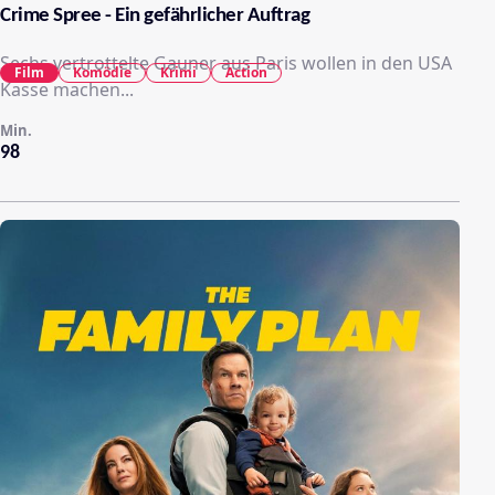
Crime Spree - Ein gefährlicher Auftrag
Sechs vertrottelte Gauner aus Paris wollen in den USA
Film
Komödie
Krimi
Action
Kasse machen...
Min.
98