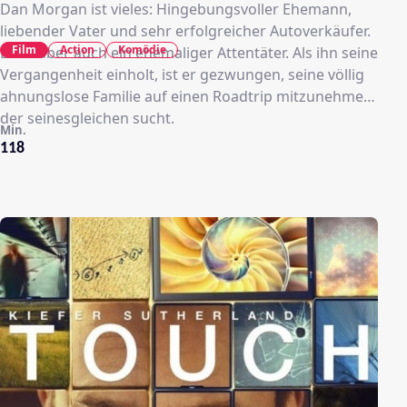
Dan Morgan ist vieles: Hingebungsvoller Ehemann,
liebender Vater und sehr erfolgreicher Autoverkäufer.
Film
Action
Komödie
Er ist aber auch ein ehemaliger Attentäter. Als ihn seine
Vergangenheit einholt, ist er gezwungen, seine völlig
ahnungslose Familie auf einen Roadtrip mitzunehmen,
der seinesgleichen sucht.
Min.
118