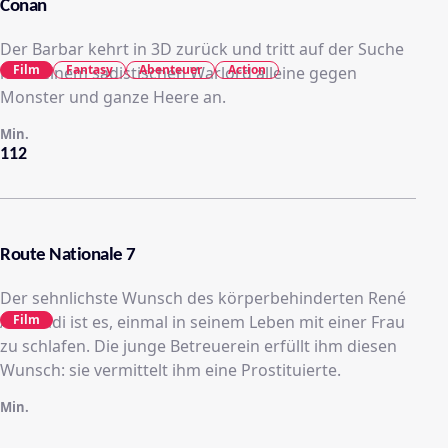
Conan
Der Barbar kehrt in 3D zurück und tritt auf der Suche
Film
Fantasy
Abenteuer
Action
nach einem sadistischen Warlord alleine gegen
Monster und ganze Heere an.
Min.
112
Route Nationale 7
Der sehnlichste Wunsch des körperbehinderten René
Amistadi ist es, einmal in seinem Leben mit einer Frau
Film
zu schlafen. Die junge Betreuerein erfüllt ihm diesen
Wunsch: sie vermittelt ihm eine Prostituierte.
Min.