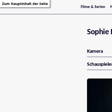
Zum Hauptinhalt der Seite
Filme & Serien
Trailer
S
Kritiken
S
Filmarchiv
Serienarchiv
Sophie 
Kamera
Schauspiele