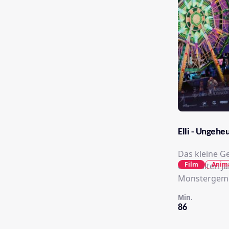
Elli - Ungeh
Das kleine G
Film
Anim
einer alten J
Monstergemei
Min.
86