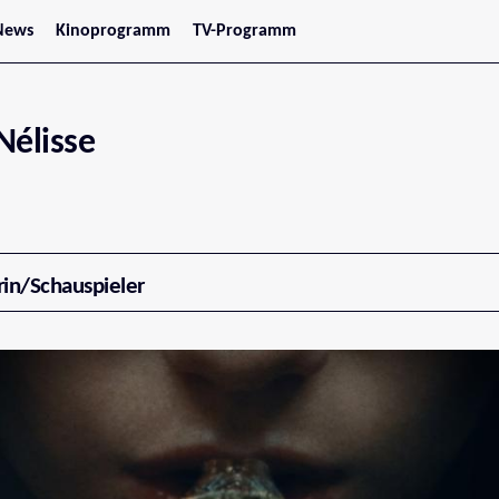
News
Kinoprogramm
TV-Programm
tars
Jetzt im Kino
treaming
Demnächst im Kino
Wien
Niederösterreich
Nélisse
Oberösterreich
Steiermark
Burgenland
Kärnten
Salzburg
Tirol
Vorarlberg
rin/Schauspieler