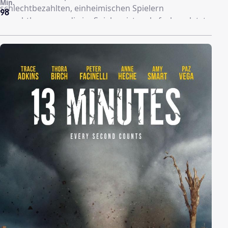
Min.
schlechtbezahlten, einheimischen Spielern
98
zurechtkommen, die im Spiel meist mehrfach verletzt
werden. Rollerball ist dabei eine außergewöhnlich
brutale Erweiterung des Spiels Roller Derby mit
Motorrädern, einem Metallball sowie der Aufmachung
einer Wrestlingliga. Schnell entwickelt sich das Team
zu einer Größe der Liga und der Liebling des
Promoters Alexis Petrovich, Jonathan, fühlt sich von
dem dynamischen Spiel, dem Hype sowie von seiner
Mitspielerin Aurora angezogen. Aber allmählich
entdeckt Jonathan, dass der zynische Alexis und sein
opportunistischer Gehilfe Sanjay alles geben würden,
um ein Spiel so zu manipulieren, dass es ein
blutrünstiges Spektakel wird, damit die
Zuschauerzahlen steigen.