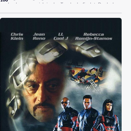
108
nachsehen, was sich in der Tasche befindet. Doch das
gestaltet sich zunehmend schwierig, denn
offensichtlich haben es noch mehr Leute auf die
mysteriöse Tasche abgesehen. So bleibt Jack nicht
lange allein in seinem Motel. Die mysteriöse Rivka
sucht in seinem Apartment Zuflucht und kurz darauf
tauchen ein Zuhälter sowie eine Schar korrupter Cops
auf. Was als leichter Auftrag begann, wird für Jack
immer mehr zu einem Spiel auf Leben und Tod. Und
als Dragna schließlich selbst im Motel auftaucht, gerät
die Sache völlig aus dem Ruder…