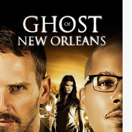
Nachlass zu gelangen. Entgegen aller Widerstände
muss Bianca die Wahrheit ans Licht bringen, um das
Leben ihres ungeborenen Kindes nicht zu gefährden.
Dabei ist sie ganz auf sich allein gestellt, denn die
Leute in ihrem Umfeld glauben der verzweifelten
Mutter nicht und tun ihre wirren Aussagen als
paranoide Hirngespinste ab.