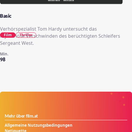
Basic
Verhörspezialist Tom Hardy untersucht das
Film
Thriller
mysteriöse Verschwinden des berüchtigten Schleifers
Sergeant West.
Min.
98
Mehr über film.at
Allgemeine Nutzungsbedingungen
Netiquette