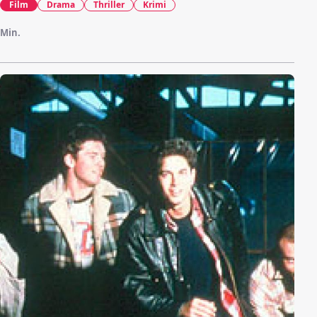
Film
Drama
Thriller
Krimi
Min.