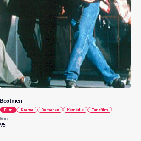
Bootmen
Film
Drama
Romanze
Komödie
Tanzfilm
Min.
95