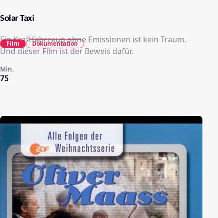
Solar Taxi
Ein Kraftfahrzeug ohne Emissionen ist kein Traum.
Film
Dokumentation
Und dieser Film ist der Beweis dafür.
Min.
75