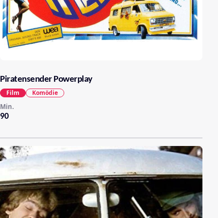
Piratensender Powerplay
Film
Komödie
Min.
90