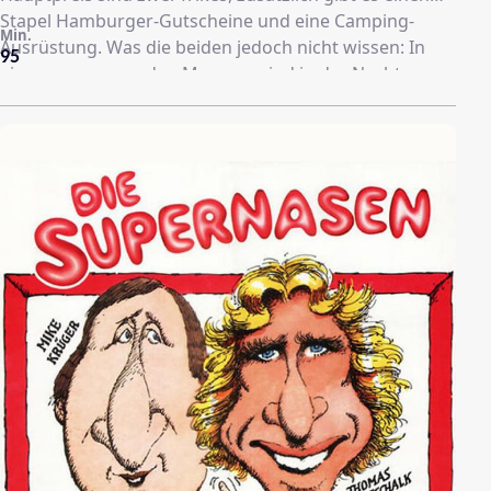
Stapel Hamburger-Gutscheine und eine Camping-
Min.
Ausrüstung. Was die beiden jedoch nicht wissen: In
95
einem angrenzenden Museum sind in der Nacht zuvor
zwei weltberühmte Edelsteine, die „Tigeraugen“,
gestohlen und in der Verzierung der Trikes versteckt
worden.Die Ganoven, die ihre Steine natürlich
wiederhaben wollen, bleiben den beiden ständig auf
den Fersen und es kommt zu einigen turbulenten
Verfolgungsjagden.