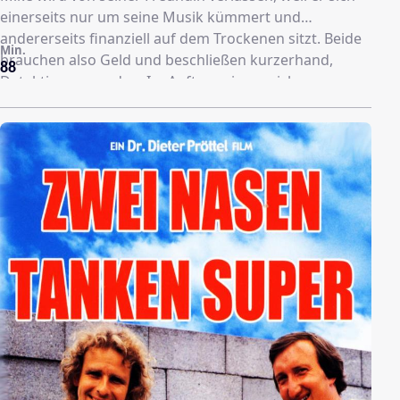
einerseits nur um seine Musik kümmert und
andererseits finanziell auf dem Trockenen sitzt. Beide
Min.
brauchen also Geld und beschließen kurzerhand,
88
Detektive zu werden. Im Auftrag eines reichen
Industriellen sollen sie dessen Frau beschatten und
Fotos davon machen, wie diese fremdgeht. Also reisen
Mike und Tommy nach Bad Spänzer, wo sich die Dame
aufhält. Doch die ist treu wie Gold, worauf ihr Mike als
verkleideter Preuße Avancen macht, damit Tommy die
geforderten Fotos machen kann. Doch auch Tommy
muss schon bald in ein Kostüm schlüpfen: Da Tommy
einem arabischen Scheich täuschend ähnlich sieht,
wird er vom Geheimdienst des Scheichs engagiert, um
diesen zu doubeln. Was Tommy nicht weiß: Attentäter
wollen den Scheich unbedingt töten …