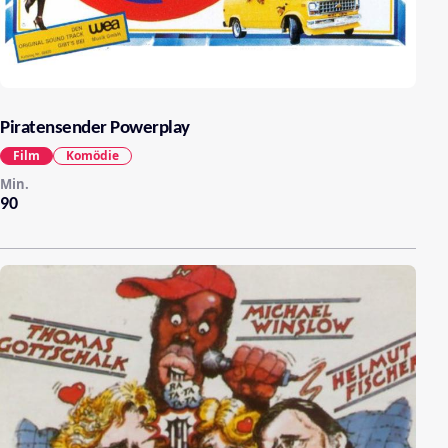
Piratensender Powerplay
Film
Komödie
Min.
90