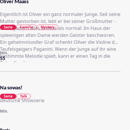
Oliver Maass
Eigentlich ist Oliver ein ganz normaler Junge. Seit seine
Mutter gestorben ist, lebt er bei seiner Großmutter -
Serie
Familie
Mystery
die ist jedoch alles andere als normal: Im Haus der
spleenigen alten Dame werden Geister beschworen.
Ein geheimnisvoller Graf schenkt Oliver die Violine des
Teufelsgeigers Paganini. Wenn der Junge auf ihr eine
Min.
bestimmte Melodie spielt, kann er einen Tag in die
55
Zukunft sehen.
Na sowas!
Serie
Talk
deutsche Showserie
Min.