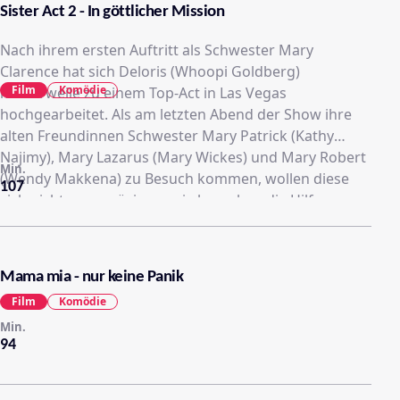
Sister Act 2 - In göttlicher Mission
Nach ihrem ersten Auftritt als Schwester Mary
Clarence hat sich Deloris (Whoopi Goldberg)
Film
Komödie
mittlerweile zu einem Top-Act in Las Vegas
hochgearbeitet. Als am letzten Abend der Show ihre
alten Freundinnen Schwester Mary Patrick (Kathy
Najimy), Mary Lazarus (Mary Wickes) und Mary Robert
Min.
(Wendy Makkena) zu Besuch kommen, wollen diese
107
sich nicht nur amüsieren, sie brauchen die Hilfe von
Deloris...
Mama mia - nur keine Panik
Film
Komödie
Min.
94