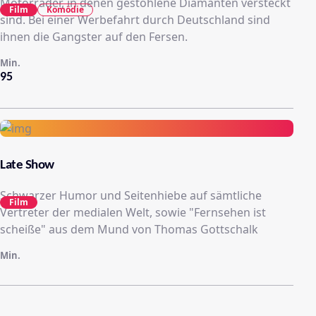
Motorräder, in denen gestohlene Diamanten versteckt
Film
Komödie
sind. Bei einer Werbefahrt durch Deutschland sind
ihnen die Gangster auf den Fersen.
Min.
95
Late Show
Schwarzer Humor und Seitenhiebe auf sämtliche
Film
Vertreter der medialen Welt, sowie "Fernsehen ist
scheiße" aus dem Mund von Thomas Gottschalk
Min.