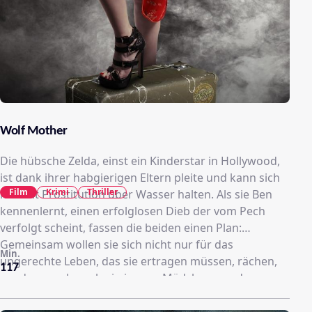
Wolf Mother
Die hübsche Zelda, einst ein Kinderstar in Hollywood,
ist dank ihrer habgierigen Eltern pleite und kann sich
Film
Krimi
Thriller
nur mit Prostitution über Wasser halten. Als sie Ben
kennenlernt, einen erfolglosen Dieb der vom Pech
verfolgt scheint, fassen die beiden einen Plan:
Gemeinsam wollen sie sich nicht nur für das
Min.
ungerechte Leben, das sie ertragen müssen, rächen,
117
sondern auch noch ein junges Mädchen aus den
Händen brutaler Entführer retten. Ein wilder Trip, der
das ungleiche Paar an seine Grenzen bringt!