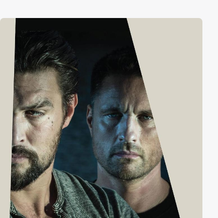
den er erfahren musste. Er soll alles verlieren, was er
selbst verloren hat. Um seinen Racheplan
auszuführen, heuert Doe sechs Spezialisten an, jeder
mit seinen eigenen Fähigkeiten bestückt, denn Doe
will, dass Sundwon genau sechs Dinge verliert: seine
Freiheit, seine Liebe, seinen Ruf, sein wertvollstes Hab
und Gut, sein Geld und zu guter Letzt sein Leben. Von
einem auf den anderen Tag verwandelt sich Sundowns
Leben in die Hölle auf Erden.