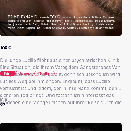
Toxic
Die junge Lucille flieht aus einer psychiatrischen Klinik.
Eine Situation, die ihrem Vater, dem Gangsterboss Van
Film
Action
Thriller
Sant, alles andere als gefällt, denn schlussendlich wird
Lucilles Weg bei ihm enden. Er glaubt, dass Lucille
verflucht ist und jedem, der in ihre Nähe kommt, den
sicheren Tod bringt. Und tatsächlich hinterlässt das
Min.
Mädchen eine Menge Leichen auf ihrer Reise durch die
92
Stadt. Grund genug für Van Sant seine zwei besten
Killer anzusetzen, um seine Tochter davon abzuhalten,
in seine Reichweite zu kommen. Doch sein Plan
scheitert auf drastische Weise.