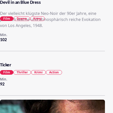
Devil in an Blue Dress
Der vielleicht klügste Neo-Noir der 90er Jahre, eine
Film
Drama
Krimi
politisch wache und atmosphärisch reiche Evokation
von Los Angeles, 1948.
Min.
102
Ticker
Film
Thriller
Krimi
Action
Min.
92