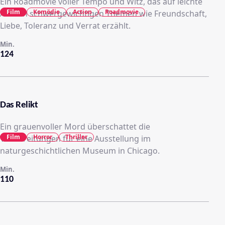
Ein Roadmovie voller Tempo und Witz, das auf leichte
Film
Komödie
Action
Roadmovie
Art von schwergewichtigen Themen wie Freundschaft,
Liebe, Toleranz und Verrat erzählt.
Min.
124
Das Relikt
Ein grauenvoller Mord überschattet die
Film
Horror
Thriller
Vorbereitungen für eine Ausstellung im
naturgeschichtlichen Museum in Chicago.
Min.
110