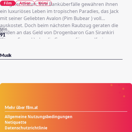
Film
Action
Krimi
Gangster-Traum: ihre Banküberfälle gewähren ihnen
ein luxuriöses Leben im tropischen Paradies, das Jack
mit seiner Geliebten Avalon (Pim Bubear ) voll
auskostet. Doch beim nächsten Raubzug geraten die
Min.
Beiden an das Geld von Drogenbaron Gan Sirankiri
91
(Steven Seagal ), der die Ganoven für vogelfrei
erklären lässt. Während Sam bei einer Schießerei
stirbt, machen Jack und Avalon als Bonnie und Clyde-
Musik
Duo unbeirrt weiter. Ein unversöhnlicher Kampf nimmt
langsam aber sicher Fahrt auf.
Mehr über film.at
Allgemeine Nutzungsbedingungen
Netiquette
Datenschutzrichtlinie