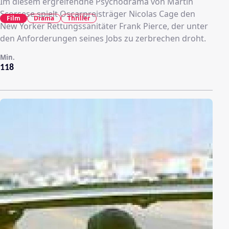
Im diesem ergreifendne Psychodrama von Martin
Scorsese spielt Oscarpreisträger Nicolas Cage den
Film
Drama
Thriller
New Yorker Rettungssanitäter Frank Pierce, der unter
den Anforderungen seines Jobs zu zerbrechen droht.
Min.
118