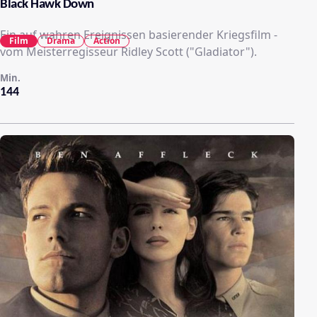
Black Hawk Down
Ein auf wahren Ereignissen basierender Kriegsfilm -
Film
Drama
Action
vom Meisterregisseur Ridley Scott ("Gladiator").
Min.
144