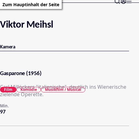
Zum Hauptinhalt der Seite
Viktor Meihsl
Kamera
Gasparone (1956)
Carl Millöckers "italienische", deutlich ins Wienerische
Film
Komödie
Musikfilm / Musical
zielende Operette.
Min.
97