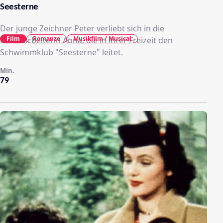
Seesterne
Der junge Zeichner Peter verliebt sich in die
Film
Romanze
Musikfilm / Musical
Fabrikarbeiterin Anna, die in ihrer Freizeit den
Schwimmklub "Seesterne" leitet.
Min.
79