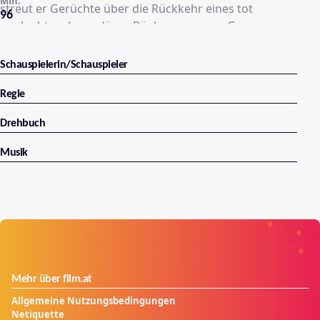
Min.
streut er Gerüchte über die Rückkehr eines tot
96
geglaubten, legendären Räubers namens Gasparone.
Schauspielerin/Schauspieler
Regie
Drehbuch
Musik
Mehr über film.at
Allgemeine Nutzungsbedingungen
Netiquette