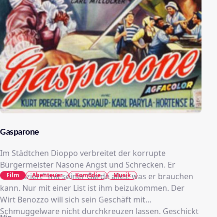
Gasparone
Im Städtchen Dioppo verbreitet der korrupte
Bürgermeister Nasone Angst und Schrecken. Er
Film
Abenteuer
Komödie
Musik
"konfisziert" mit seiner Garde alles, was er brauchen
kann. Nur mit einer List ist ihm beizukommen. Der
Wirt Benozzo will sich sein Geschäft mit
Schmuggelware nicht durchkreuzen lassen. Geschickt