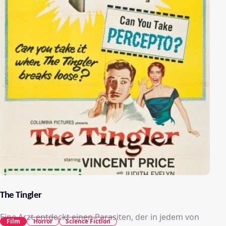
The Tingler
Eine Arzt entdeckt einen Parasiten, der in jedem von
Film
Horror
Science Fiction