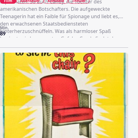
Film
Abenteuer
Komödie
Thriller
Diplomaten. So auch Candy, die Tochter des
amerikanischen Botschafters. Die aufgeweckte
Teenagerin hat ein Faible für Spionage und liebt es,
den erwachsenen Staatsbediensteten
Min.
hinterherzuschnüffeln. Was als harmloser Spaß
89
beginnt, wird zur ernsten Gefahr: Candy findet den
russischen Botschafter ermordet auf. Das Mädchen
gerät in ein mörderisches Netz aus Intrigen, Mord und
einer internationalen Verschwörung.