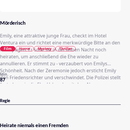
Mörderisch
Emily, eine attraktive junge Frau, checkt im Hotel
Ventura ein und richtet eine merkwürdige Bitte an den
Film
Horror
Mystery
Thriller
Hotelpagen: Er solle sie in derselben Nacht noch
heiraten, um anschließend die Ehe wieder zu
annullieren. Er stimmt zu - verzaubert von Emilys
Schönheit. Nach der Zeremonie jedoch ersticht Emily
Min.
den Friedensrichter und verschwindet. Die Polizei stellt
87
fest, dass sie die Ehe-Urkunde mit dem Namen von
Miriam Webster unterschrieben hat, die die
Halbschwester eines zukünftigen Millionenerben ist.
Regie
Heirate niemals einen Fremden