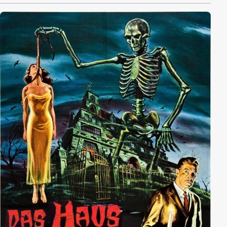
führt. Bei der Autopsie einer zu Tode erschreckten
Taubstummen befreit Dr. Chapin schließlich einen
ausgewachsenen Tingler, ein ca. 30 cm langes
langustenähnliches Wesen, aus dem Körper der Frau.
Das Wesen verfügt über enorme Mandibeln und
beachtliche Körperkräfte. Chapins Frau befreit den
Tingler des nachts und dieser tötet Chapin fast. Der
Tingler entkommt und versetzt mitunter das Publikum
eines Stummfilmkinos, das gerade den Film Tol'able
David ansieht, in Angst und Schrecken.