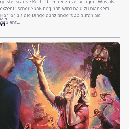
geisteskranke Rechtsbrecher zu verbringen. Was als
exzentrischer Spaß beginnt, wird bald zu blankem
Horror, als die Dinge ganz anders ablaufen als
Min.
geplant...
93