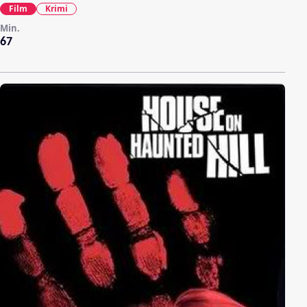
Film
Krimi
Min.
67