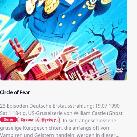
Circle of Fear
23 Episoden Deutsche Erstausstrahlung: 19.07.1990
Sat.1 18-tlg. US-Gruselserie von William Castle (Ghost
Serie
Drama
Mystery
Story/Circle Of Fear; 1972). In sich abgeschlossene
gruselige Kurzgeschichten, die anfangs oft von
Vampiren und Geistern handeln, werden in dieser