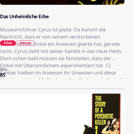
Das Unheimliche Erbe
Museumsführer Cyrus ist pleite. Da kommt die
Nachricht, dass er von seinem verstorbenen
Film
Horror
exzentrischen Onkel ein Anwesen geerbt hat, gerade
recht. Cyrus zieht mit seiner Familie in das neue Heim.
Doch schon bald müssen sie feststellen, dass der
Onkel mit Übersinnlichem experimentiert hat. 12
Min.
Geister treiben im Anwesen ihr Unwesen und diese
85
benötigen einen 13. Geist, um ihre Seelen zu befreien!