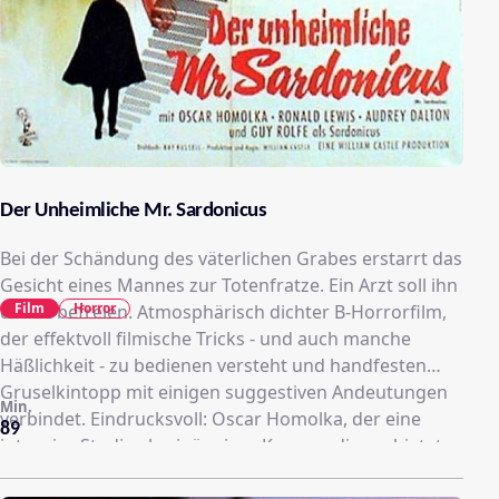
Der Unheimliche Mr. Sardonicus
Bei der Schändung des väterlichen Grabes erstarrt das
Gesicht eines Mannes zur Totenfratze. Ein Arzt soll ihn
Film
Horror
davon befreien. Atmosphärisch dichter B-Horrorfilm,
der effektvoll filmische Tricks - und auch manche
Häßlichkeit - zu bedienen versteht und handfesten
Gruselkintopp mit einigen suggestiven Andeutungen
Min.
verbindet. Eindrucksvoll: Oscar Homolka, der eine
89
intensive Studie als einäugiger Kammerdiener bietet...