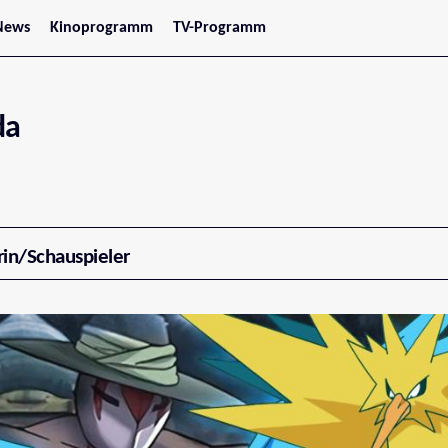
News
Kinoprogramm
TV-Programm
tars
Jetzt im Kino
treaming
Demnächst im Kino
Wien
Niederösterreich
da
Oberösterreich
Steiermark
Burgenland
Kärnten
Salzburg
Tirol
Vorarlberg
rin/Schauspieler