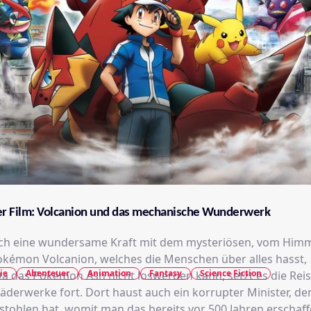
r Film: Volcanion und das mechanische Wunderwerk
ch eine wundersame Kraft mit dem mysteriösen, vom Him
okémon Volcanion, welches die Menschen über alles hasst,
ie
Abenteuer
Animation
Fantasy
Science Fiction
a das Pokémon Ash nicht loswerden kann, setzt es die Reis
Räderwerke fort. Dort haust auch ein korrupter Minister, de
stohlen hat, womit man das bereits vor 500 Jahren erschaf