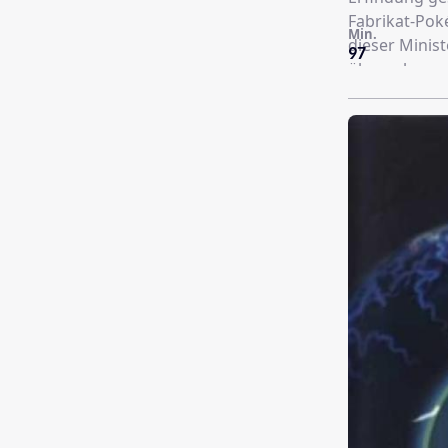
Fabrikat-Pok
Min.
dieser Minist
97
übernehmen. 
können, um z
Kämpfe in d