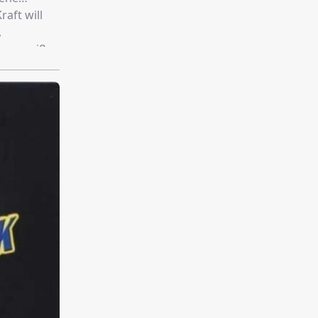
aft will
,
ammenreißen
altigsten