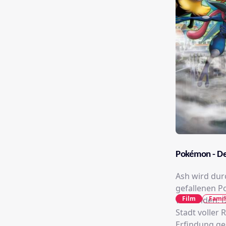
Pokémon - De
Ash wird dur
gefallenen P
Film
Famil
verbunden. D
Stadt voller 
Erfindung ge