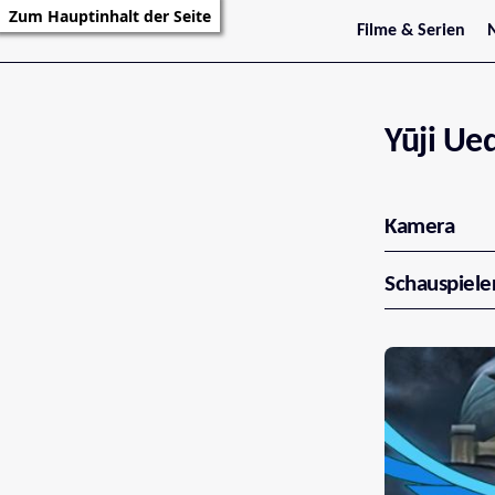
Zum Hauptinhalt der Seite
Filme & Serien
Trailer
S
Kritiken
S
Filmarchiv
Serienarchiv
Yūji Ue
Kamera
Schauspiele