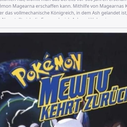
émon Magearna erschaffen kann. Mithilfe von Magearnas Kr
er das vollmechanische Königreich, in dem Ash gelandet ist
Nun stellt sich die Frage, ob sich Ash und Volcanion zus
usammen Magearna zu retten. Es entbrennt einer der gew
er ganzen Pokémon-Geschichte.