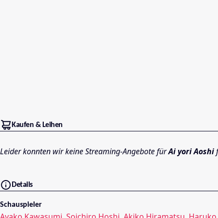
Kaufen & Leihen
Leider konnten wir keine Streaming-Angebote für
Ai yori Aoshi
f
Details
Schauspieler
Ayako Kawasumi
,
Soichiro Hoshi
,
Akiko Hiramatsu
,
Haruko