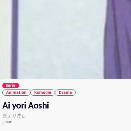
Serie
Animation
Komödie
Drama
Ai yori Aoshi
藍より青し
Japan