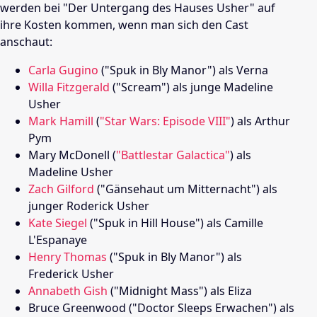
werden bei "Der Untergang des Hauses Usher" auf
ihre Kosten kommen, wenn man sich den Cast
anschaut:
Carla Gugino
("Spuk in Bly Manor") als Verna
Willa Fitzgerald
("Scream") als junge Madeline
Usher
Mark Hamill
(
"Star Wars: Episode VIII"
) als Arthur
Pym
Mary McDonell (
"Battlestar Galactica"
) als
Madeline Usher
Zach Gilford
("Gänsehaut um Mitternacht") als
junger Roderick Usher
Kate Siegel
("Spuk in Hill House") als Camille
L'Espanaye
Henry Thomas
("Spuk in Bly Manor") als
Frederick Usher
Annabeth Gish
("Midnight Mass") als Eliza
Bruce Greenwood ("Doctor Sleeps Erwachen") als