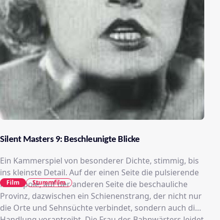
Silent Masters 9: Beschleunigte Blicke
Ein Kammerspiel von besonderer Dichte, stimmig, bis
ins kleinste Detail. Auf der einen Seite die pulsierende
Film
Stummfilm
Metropole, auf der anderen Seite die beschauliche
Provinz, dazwischen ein Schienenstrang, der nicht nur
die Orte und Sehnsüchte verbindet, sondern auch die
Handlung vorantreibt. Die Frau des Bahnwärters leidet