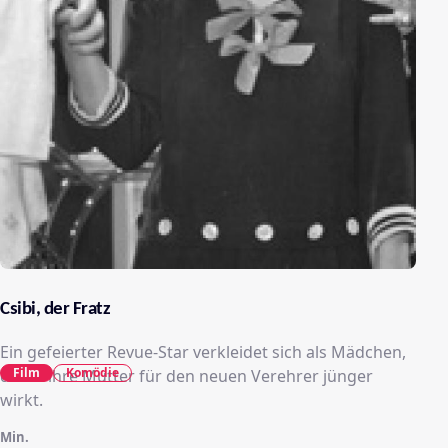
Csibi, der Fratz
Ein gefeierter Revue-Star verkleidet sich als Mädchen,
Film
Komödie
damit ihre Mutter für den neuen Verehrer jünger
wirkt.
Min.