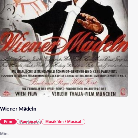
Wiener Mädeln
Film
Romanze
Musikfilm / Musical
Dieser Überläufer
Min.