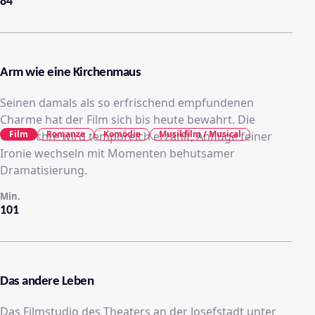
84
Arm wie eine Kirchenmaus
Seinen damals als so erfrischend empfundenen
Charme hat der Film sich bis heute bewahrt. Die
Film
Romanze
Komödie
Musikfilm / Musical
Geschichte wird temporeich erzählt, Anflüge feiner
Ironie wechseln mit Momenten behutsamer
Dramatisierung.
Min.
101
Das andere Leben
Das Filmstudio des Theaters an der Josefstadt unter