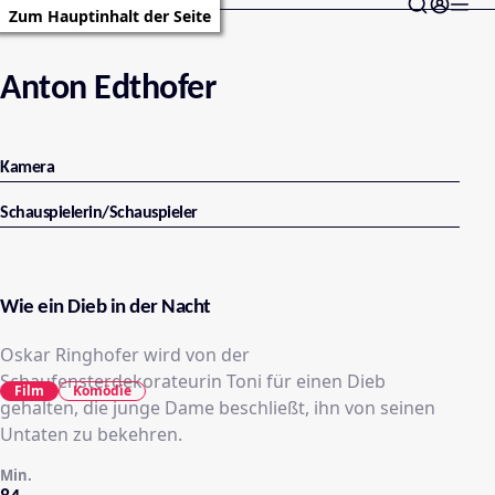
Zum Hauptinhalt der Seite
Anton Edthofer
Kamera
Schauspielerin/Schauspieler
Wie ein Dieb in der Nacht
Oskar Ringhofer wird von der
Schaufensterdekorateurin Toni für einen Dieb
Film
Komödie
gehalten, die junge Dame beschließt, ihn von seinen
Untaten zu bekehren.
Min.