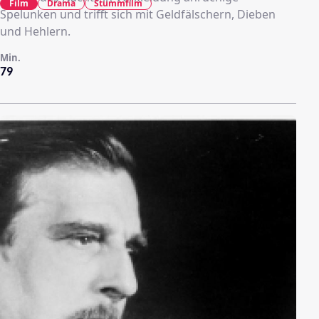
Film
Drama
Stummfilm
Spelunken und trifft sich mit Geldfälschern, Dieben
und Hehlern.
Min.
79