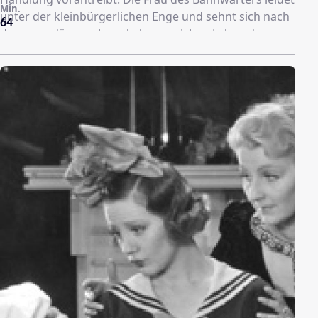
Min.
unter der kleinbürgerlichen Enge und sehnt sich nach
64
dem mondänen, abwechslungsreichen Leben der
Großstadt, das sie nur aus Illustrierten kennt.