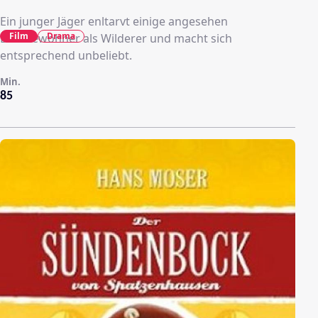
Ein junger Jäger enltarvt einige angesehen
Film
Drama
Dorfbewohner als Wilderer und macht sich
entsprechend unbeliebt.
Min.
85