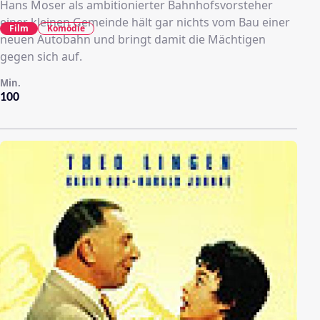
Hans Moser als ambitionierter Bahnhofsvorsteher
einer kleinen Gemeinde hält gar nichts vom Bau einer
Film
Komödie
neuen Autobahn und bringt damit die Mächtigen
gegen sich auf.
Min.
100