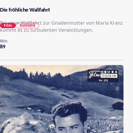
Die fröhliche Wallfahrt
Bei einer Wallfahrt zur Gnadenmutter von Maria Kranz
Film
Komödie
kommt es zu turbulenten Verwicklungen.
Min.
89