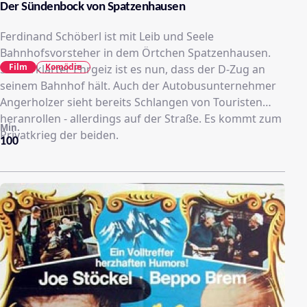
Der Sündenbock von Spatzenhausen
Ferdinand Schöberl ist mit Leib und Seele
Bahnhofsvorsteher in dem Örtchen Spatzenhausen.
Film
Komödie
Sein erklärter Ehrgeiz ist es nun, dass der D-Zug an
seinem Bahnhof hält. Auch der Autobusunternehmer
Angerholzer sieht bereits Schlangen von Touristen
heranrollen - allerdings auf der Straße. Es kommt zum
Min.
Privatkrieg der beiden.
100