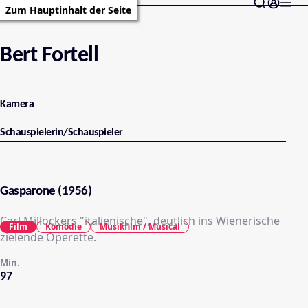
Zum Hauptinhalt der Seite
Bert Fortell
Kamera
Schauspielerin/Schauspieler
Gasparone (1956)
Carl Millöckers "italienische", deutlich ins Wienerische
Film
Komödie
Musikfilm / Musical
zielende Operette.
Min.
97