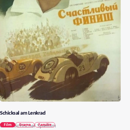
Schicksal am Lenkrad
Film
Drama
Familie
österreichischer Spielfilm