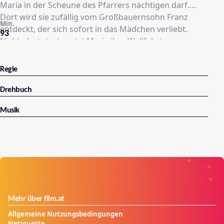
Maria in der Scheune des Pfarrers nächtigen darf.
Dort wird sie zufällig vom Großbauernsohn Franz
Min.
entdeckt, der sich sofort in das Mädchen verliebt.
93
Nichtsdestotrotz setzt Maria ihre Wallfahrt am
nächsten Morgen fort. Doch Franz bleibt ihr auf den
Fersen, stets in der Hoffnung, dass die Sennerin
Regie
endlich seinem Werben nachgibt.
Drehbuch
Musik
Mehr über film.at
Allgemeine Nutzungsbedingungen
Netiquette