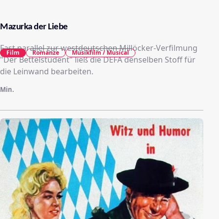
Mazurka der Liebe
Fast parallel zur westdeutschen Millöcker-Verfilmung
Film
Romanze
Musikfilm / Musical
"Der Bettelstudent" ließ die DEFA denselben Stoff für
die Leinwand bearbeiten.
Min.