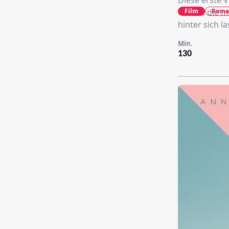
Diese erste 
Film
Roma
erzählt die m
hinter sich l
Min.
130