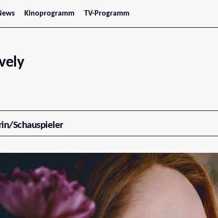
News
Kinoprogramm
TV-Programm
tars
Jetzt im Kino
treaming
Demnächst im Kino
Wien
Niederösterreich
vely
Oberösterreich
Steiermark
Burgenland
Kärnten
Salzburg
Tirol
Vorarlberg
rin/Schauspieler