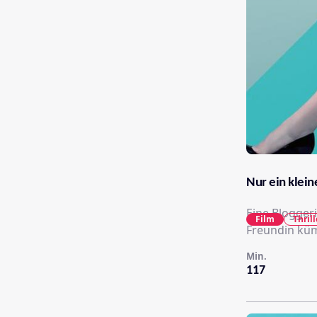
Nur ein klein
Eine Blogger
Film
Thrill
Freundin kü
Min.
117