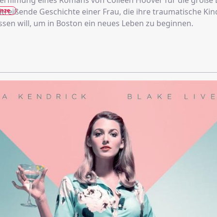
Verfilmung eines Romans von Colleen Hoover für die große
nze
itreißende Geschichte einer Frau, die ihre traumatische Kin
assen will, um in Boston ein neues Leben zu beginnen.