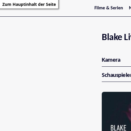
Zum Hauptinhalt der Seite
Filme & Serien
Trailer
S
Kritiken
S
Filmarchiv
Serienarchiv
Blake Li
Kamera
Schauspiele