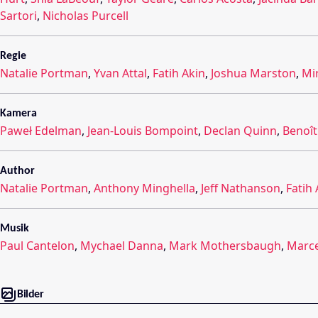
Sartori
,
Nicholas Purcell
Regie
Natalie Portman
,
Yvan Attal
,
Fatih Akin
,
Joshua Marston
,
Mir
Kamera
Paweł Edelman
,
Jean-Louis Bompoint
,
Declan Quinn
,
Benoît
Author
Natalie Portman
,
Anthony Minghella
,
Jeff Nathanson
,
Fatih 
Musik
Paul Cantelon
,
Mychael Danna
,
Mark Mothersbaugh
,
Marce
Bilder