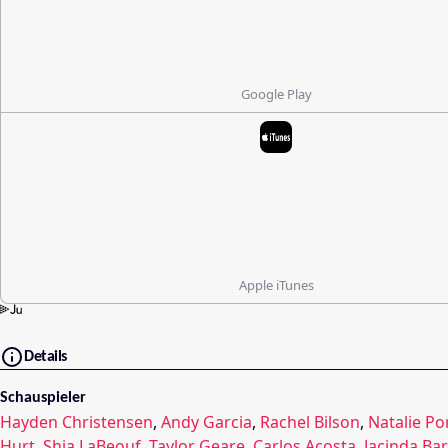
Google Play
Apple iTunes
Details
Schauspieler
Hayden Christensen
,
Andy Garcia
,
Rachel Bilson
,
Natalie P
Hurt
,
Shia LaBeouf
,
Taylor Geare
,
Carlos Acosta
,
Jacinda Bar