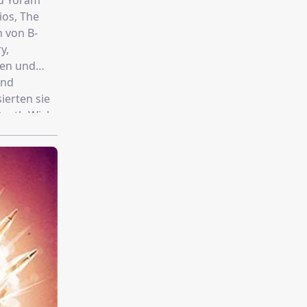
d Yoram
ios, The
n von B-
ren und
und
ierten sie
"Death Wish
ndgren.
he Quest
iert.