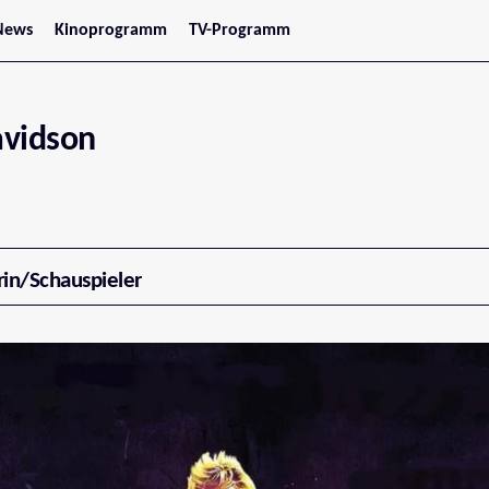
News
Kinoprogramm
TV-Programm
tars
Jetzt im Kino
treaming
Demnächst im Kino
Wien
Niederösterreich
avidson
Oberösterreich
Steiermark
Burgenland
Kärnten
Salzburg
Tirol
Vorarlberg
rin/Schauspieler