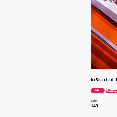
In Search of 
Film
Doku
Dokumentatio
Min.
140