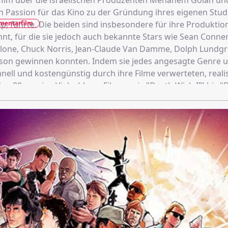
ilm über die israelischen Produzenten Menahem Golan un
n Passion für das Kino zu der Gründung ihres eigenen Stud
mentarfilm
, führte. Die beiden sind insbesondere für ihre Produktio
 für die sie jedoch auch bekannte Stars wie Sean Connery,
allone, Chuck Norris, Jean-Claude Van Damme, Dolph Lundg
son gewinnen konnten. Indem sie jedes angesagte Genre 
nell und kostengünstig durch ihre Filme verwerteten, realis
den 80ern eine Vielzahl von Filmen wie "Death Wish II" bis 
les Bronson oder die zwei "Delta Force"-Filme mit Dolph Lu
omic-Filme wie "Masters of the Universe", "Superman IV: T
der "Captain America" wurden von Golan und Globus produz