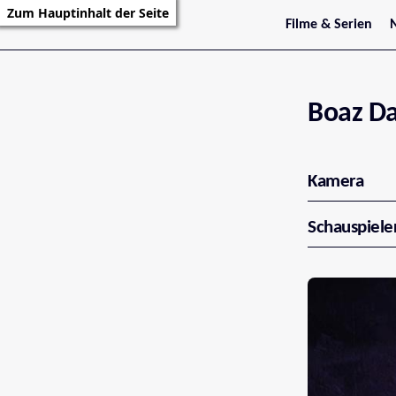
Zum Hauptinhalt der Seite
Filme & Serien
Trailer
S
Kritiken
S
Filmarchiv
Serienarchiv
Boaz D
Kamera
Schauspiele