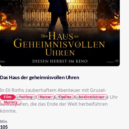
Das Haus der geheimnisvollen Uhren
In Eli Roths zauberhaftem Abenteuer mit Grusel-
Garantie hilft ein Waisenjunge seinem Onkel, eine Uhr
Film
Fantasy
Horror
Thriller
Science Fiction
Mystery
aufzuspüren, die das Ende der Welt herbeiführen
könnte.
Min.
105