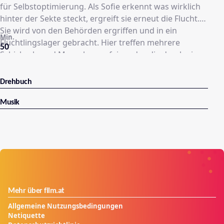
für Selbstoptimierung. Als Sofie erkennt was wirklich
hinter der Sekte steckt, ergreift sie erneut die Flucht.
Sie wird von den Behörden ergriffen und in ein
Min.
Flüchtlingslager gebracht. Hier treffen mehrere
50
Schicksale und Menschen aufeinander, die durch ein
fehlerhaftes System an den Rande des Wahnsinns
getrieben werden.
Drehbuch
Musik
Mehr über film.at
Allgemeine Nutzungsbedingungen
Netiquette