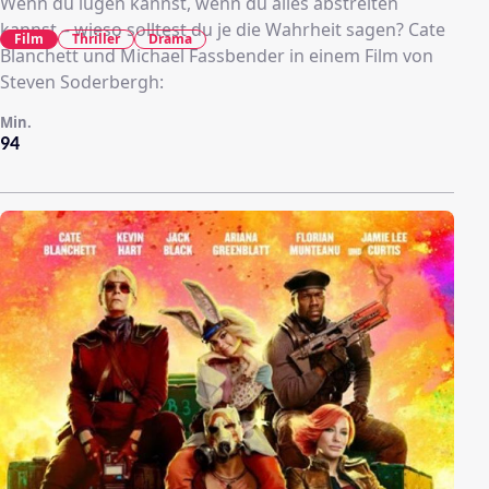
Wenn du lügen kannst, wenn du alles abstreiten
kannst – wieso solltest du je die Wahrheit sagen? Cate
Film
Thriller
Drama
Blanchett und Michael Fassbender in einem Film von
Steven Soderbergh:
Min.
94