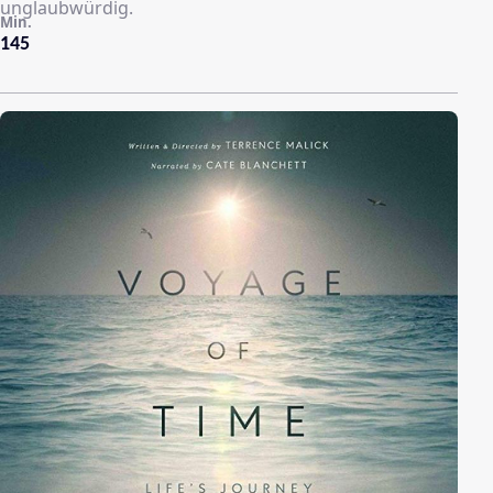
unglaubwürdig.
Min.
145