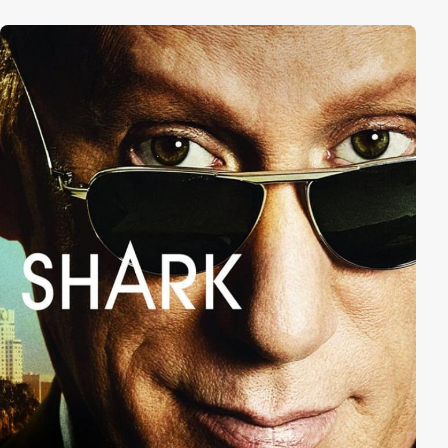
Abend vor ihrer Heirat mit dem verwitweten Bischof
Johannes erfährt sie aus dem Mund ihrer Eltern die
bestürzende Wahrheit. Katie ist auf die verheerende
Entwurzelung nicht vorbereitet, die dieses Geständnis
für ihr Leben bedeutet. Sie fühlt sich verraten und
muss mit ansehen, wie das einzige Leben, das sie
kennt, in seine Bestandteile zerfällt ... ihr dabei aber
gleichzeitig eine hoffnungsvolle Zukunft eröffnet...