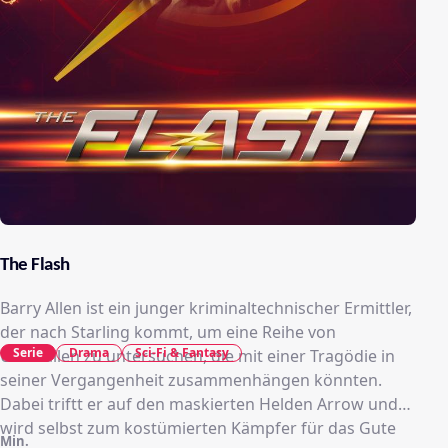
The Flash
Barry Allen ist ein junger kriminaltechnischer Ermittler,
der nach Starling kommt, um eine Reihe von
Serie
Drama
Sci-Fi & Fantasy
Überfällen zu untersuchen, die mit einer Tragödie in
seiner Vergangenheit zusammenhängen könnten.
Dabei triftt er auf den maskierten Helden Arrow und
wird selbst zum kostümierten Kämpfer für das Gute
Min.