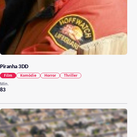
Piranha 3DD
Film
Komödie
Horror
Thriller
Min.
83