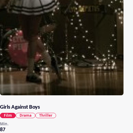
Girls Against Boys
Film
Drama
Thriller
Min.
87