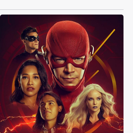
simplen wie wirkungsvollen Regeln besteht: 1. Im
Gericht herrscht Krieg. Verliert man, ist man tot. 2. Die
Wahrheit ist relativ, such' dir eine aus. 3. Da wir
Geschworene haben, sind für uns nur zwölf
Meinungen von Bedeutung. Für Gerechtigkeit in dieser
Welt muss der liebe Gott schon selbst sorgen - Stark
ist nur fürs Gewinnen seiner Fälle zuständig.