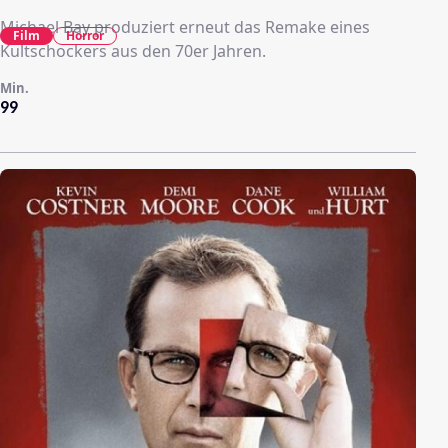
Michael Bay produziert erneut das Remake eines
Film
Horror
Kultschockers aus den 70er Jahren.
Min.
99