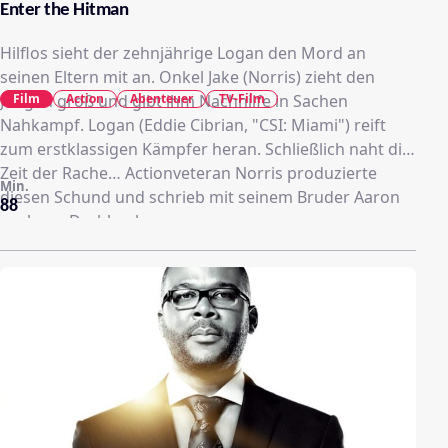
Enter the Hitman
Hilflos sieht der zehnjährige Logan den Mord an
seinen Eltern mit an. Onkel Jake (Norris) zieht den
Film
Action
Abenteuer
TV-Film
Jungen groß und gibt ihm Nachhilfe in Sachen
Nahkampf. Logan (Eddie Cibrian, "CSI: Miami") reift
zum erstklassigen Kämpfer heran. Schließlich naht die
Zeit der Rache… Actionveteran Norris produzierte
Min.
diesen Schund und schrieb mit seinem Bruder Aaron
88
auch am Drehbuch.