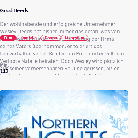
Good Deeds
Der wohlhabende und erfolgreiche Unternehmer
Wesley Deeds hat bisher immer das getan, was von
Film
Komödie
Drama
Liebesfilm
ihm erwartet wurde: Er hat die Leitung der Firma
seines Vaters übernommen, er toleriert das
Fehlverhalten seines Bruders im Büro und er will seine
Verlobte Natalie heiraten. Doch Wesley wird plötzlich
Min.
aus seiner vorhersehbaren Routine gerissen, als er
110
Lindsey begegnet, eine Mutter, die als Putzfrau in
seiner Firma arbeitet...