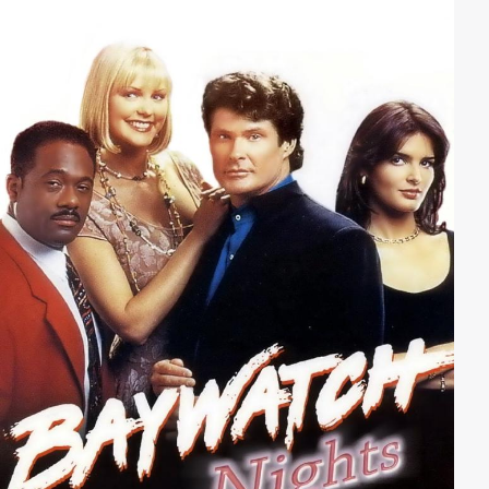
Fernsehsender berichtet und mit der Russell sein
drittes Kind erwartet. Ihr Bruder Dave (Tyler Labine) ist
ein netter Kerl, aber zugleich etwas abgedreht: Er
glaubt an die wirrsten Verschwörungstheorien, so z.B.
auch daran, dass die Zunahme von Naturkatastrophen
in Wahrheit darauf zurückzuführen ist, dass sie
künstlich erzeugt werden, um etwas anderes dahinter
zu verbergen. Als Homestead durch die Verwüstungen
eines Hurrikans von der Außenwelt praktisch
abgeschnitten wird, kommt es in der Stadt zu
seltsamen Vorkommnissen: Russells Tochter Rose
berichtet von Lichtern, die sie im Sturm gesehen hat.
Mariel wird am Morgen nach dem Hurrikan nackt in
einem See aufgefunden – ohne Erinnerung an das,
was in der vergangenen Nacht passiert ist. In der
Folge gehen einige merkwürdige Veränderungen in
ihr vor. Ihr Mann, Sheriff Underlay, verhängt eine
Quarantäne über die Stadt. Russell ahnt, dass etwas
nicht in Ordnung ist. Die Erklärungsversuche seines