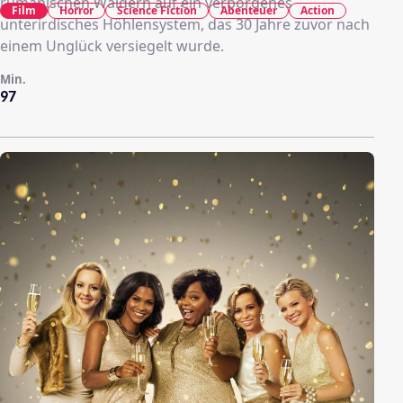
rumänischen Wäldern auf ein verborgenes
Film
Horror
Science Fiction
Abenteuer
Action
unterirdisches Höhlensystem, das 30 Jahre zuvor nach
einem Unglück versiegelt wurde.
Min.
97