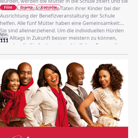
wurden, werden die Mütter in die Schule zitiert und sie
Film
Drama
Komödie
müssen zur Strafe für die Taten ihrer Kinder bei der
Ausrichtung der Benefizveranstaltung der Schule
helfen. Alle fünf Mütter haben eine Gemeinsamkeit:
Sie sind alleinerziehend. Um die individuellen Hürden
Min.
des Alltags in Zukunft besser meistern zu können,
111
gründen die fünf sehr unterschiedlichen Frauen die
Selbsthilfegruppe The Single Moms Club.