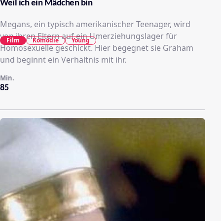
Weil ich ein Mädchen bin
Megans, ein typisch amerikanischer Teenager, wird
von ihren Eltern auf ein Umerziehungslager für
Film
Komödie
Young
Homosexuelle geschickt. Hier begegnet sie Graham
und beginnt ein Verhältnis mit ihr.
Min.
85