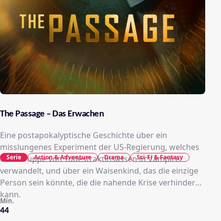
The Passage – Das Erwachen
Eine postapokalyptische Geschichte über ein
misslungenes Experiment der US-Regierung, welches
Serie
Action & Adventure
Drama
Sci-Fi & Fantasy
eine Gruppe von Todestraktinsassen in Vampire
verwandelt, und über ein Waisenkind, das die einzige
Person sein könnte, die die nahende Krise verhindern
kann.
Min.
44