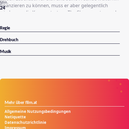
Min.
finanzieren zu können, muss er aber gelegentlich
24
wieder vor die Kamera treten - The Show must go on!
Regie
Drehbuch
Musik
Mehr über film.at
Allgemeine Nutzungsbedingungen
Netiquette
Datenschutzrichtlinie
Impressum