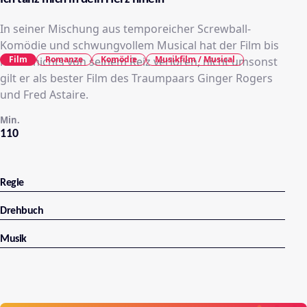
In seiner Mischung aus temporeicher Screwball-
Komödie und schwungvollem Musical hat der Film bis
Film
Romanze
Komödie
Musikfilm / Musical
heute nichts von seinem Reiz verloren, nicht umsonst
gilt er als bester Film des Traumpaars Ginger Rogers
und Fred Astaire.
Min.
110
Regie
Drehbuch
Musik