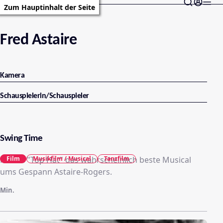
Zum Hauptinhalt der Seite
Fred Astaire
Kamera
Schauspielerin/Schauspieler
Swing Time
Neben "Top Hat" das wahrscheinlich beste Musical
Film
Musikfilm / Musical
Tanzfilm
ums Gespann Astaire-Rogers.
Min.