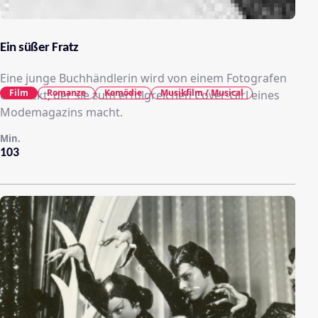
Ein süßer Fratz
Eine junge Buchhändlerin wird von einem Fotografen
Film
Romanze
Komödie
Musikfilm / Musical
entdeckt, der sie zum erfolgreichen Cover-Girl eines
Modemagazins macht.
Min.
103