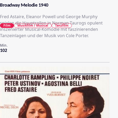
Broadway Melodie 1940
Fred Astaire, Eleanor Powell und George Murphy
spielen die Hauptrollen in Norman Taurogs opulent
Film
Musikfilm / Musical
Tanzfilm
inszenierter Musical-Komödie mit faszinierenden
Tanzeinlagen und der Musik von Cole Porter.
Min.
102