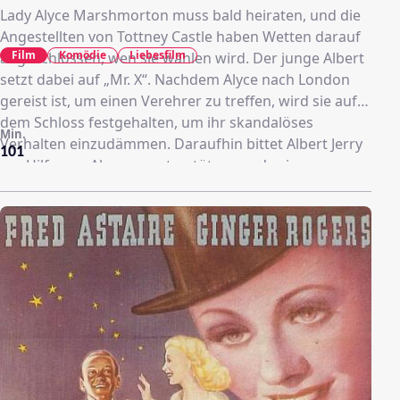
Lady Alyce Marshmorton muss bald heiraten, und die
Angestellten von Tottney Castle haben Wetten darauf
Film
Komödie
Liebesfilm
abgeschlossen, wen sie wählen wird. Der junge Albert
setzt dabei auf „Mr. X“. Nachdem Alyce nach London
gereist ist, um einen Verehrer zu treffen, wird sie auf
dem Schloss festgehalten, um ihr skandalöses
Min.
Verhalten einzudämmen. Daraufhin bittet Albert Jerry
101
um Hilfe, um Alyce zu unterstützen und seine
Investition zu schützen.