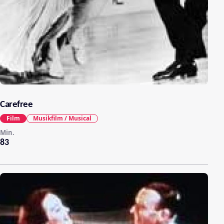
Carefree
Film
Musikfilm / Musical
Min.
83