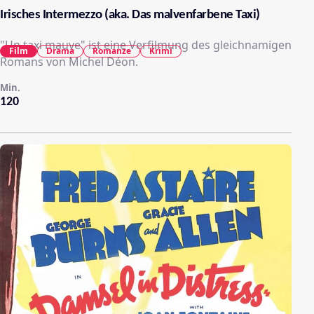
Irisches Intermezzo (aka. Das malvenfarbene Taxi)
"Un taxi mauve" ist eine Verfilmung des gleichnamigen
Film
Drama
Romanze
Krimi
Romans von Michel Déon.
Min.
120