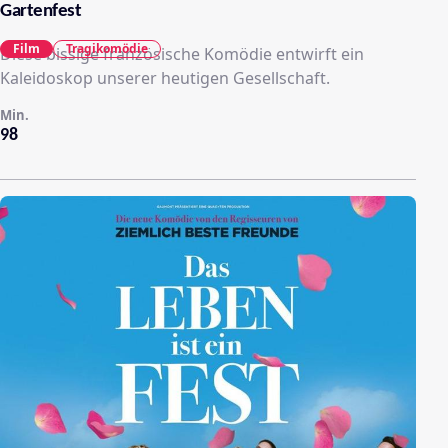
Gartenfest
Film
Tragikomödie
Diese bissige französische Komödie entwirft ein
Kaleidoskop unserer heutigen Gesellschaft.
Min.
98