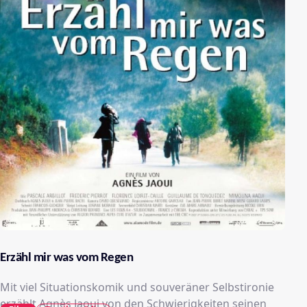
Erzähl mir was vom Regen
Mit viel Situationskomik und souveräner Selbstironie
erzählt Agnès Jaoui von den Schwierigkeiten seinen