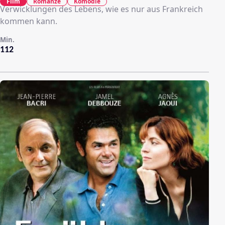
Film
Romanze
Komödie
Verwicklungen des Lebens, wie es nur aus Frankreich
kommen kann.
Min.
112