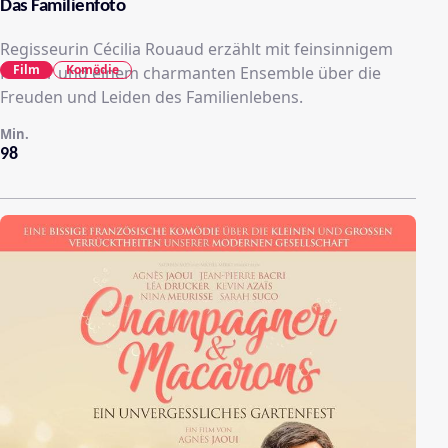
Das Familienfoto
Regisseurin Cécilia Rouaud erzählt mit feinsinnigem
Film
Komödie
Humor und einem charmanten Ensemble über die
Freuden und Leiden des Familienlebens.
Min.
98