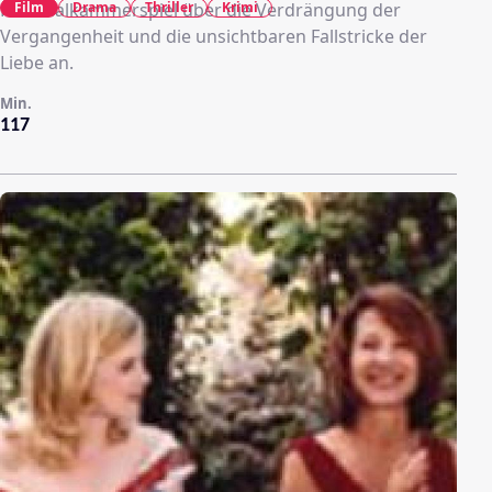
Film
Drama
Thriller
Krimi
Kriminalkammerspiel über die Verdrängung der
Vergangenheit und die unsichtbaren Fallstricke der
Liebe an.
Min.
117