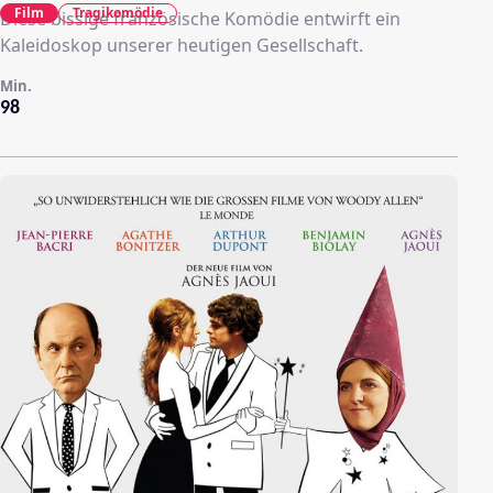
Film
Tragikomödie
Diese bissige französische Komödie entwirft ein
Kaleidoskop unserer heutigen Gesellschaft.
Min.
98