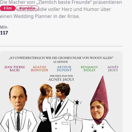
Die Macher von „Ziemlich beste Freunde“ präsentieren
Film
Komödie
erneut eine Komödie voller Herz und Humor über
einen Wedding Planner in der Krise.
Min.
117