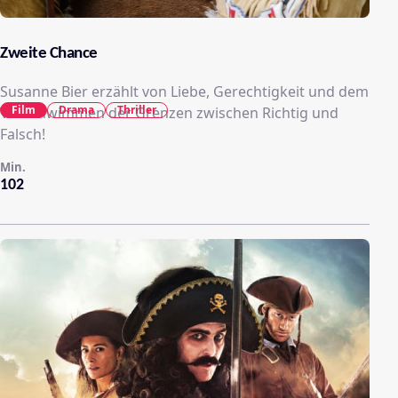
Zweite Chance
Susanne Bier erzählt von Liebe, Gerechtigkeit und dem
Film
Drama
Thriller
Verschwimmen der Grenzen zwischen Richtig und
Falsch!
Min.
102