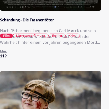
Schändung - Die Fasanentöter
Nach "Erbarmen" begeben sich Carl Mørck und sein
Film
Literaturverfilmung
Thriller
Krimi
Assistenten Assad wieder auf die Suche nach der
Wahrheit hinter einem vor Jahren begangenen Mord...
Min.
119