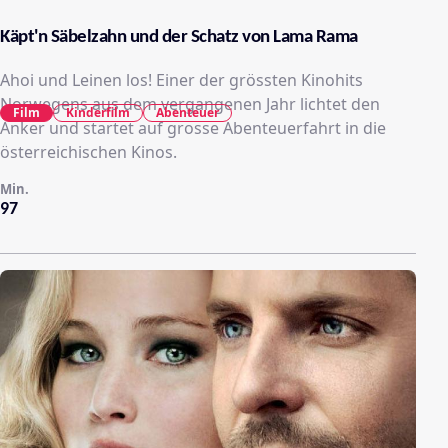
Käpt'n Säbelzahn und der Schatz von Lama Rama
Ahoi und Leinen los! Einer der grössten Kinohits
Norwegens aus dem vergangenen Jahr lichtet den
Film
Kinderfilm
Abenteuer
Anker und startet auf grosse Abenteuerfahrt in die
österreichischen Kinos.
Min.
97