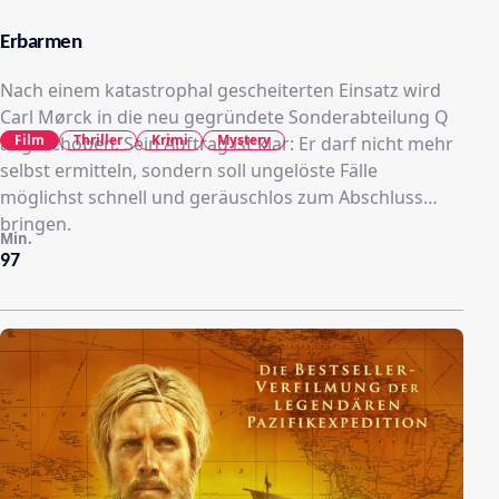
Erbarmen
Nach einem katastrophal gescheiterten Einsatz wird
Carl Mørck in die neu gegründete Sonderabteilung Q
Film
Thriller
Krimi
Mystery
abgeschoben. Sein Auftrag ist klar: Er darf nicht mehr
selbst ermitteln, sondern soll ungelöste Fälle
möglichst schnell und geräuschlos zum Abschluss
bringen.
Min.
97