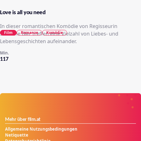
Love is all you need
In dieser romantischen Komödie von Regisseurin
Film
Romanze
Komödie
Susanne Bier treffen eine Vielzahl von Liebes- und
Lebensgeschichten aufeinander.
Min.
117
Mehr über film.at
Allgemeine Nutzungsbedingungen
Netiquette
Datenschutzrichtlinie