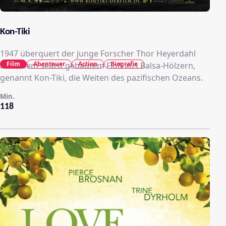
Kon-Tiki
1947 überquert der junge Forscher Thor Heyerdahl
Film
Abenteuer
Action
Biografie
auf einem selbst gebautem Floß aus Balsa-Hölzern,
genannt Kon-Tiki, die Weiten des pazifischen Ozeans.
Min.
118