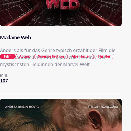
Madame Web
Anders als für das Genre typisch erzählt der Film die
Film
Action
Science Fiction
Abenteuer
Thriller
eigenständige Entstehungsgeschichte einer der
mystischsten Heldinnen der Marvel-Welt
Min.
107