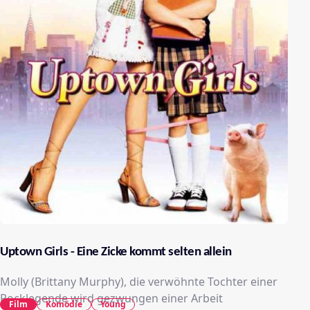
Uptown Girls - Eine Zicke kommt selten allein
Molly (Brittany Murphy), die verwöhnte Tochter einer
Rocklegende wird gezwungen einer Arbeit
Film
Komödie
Young