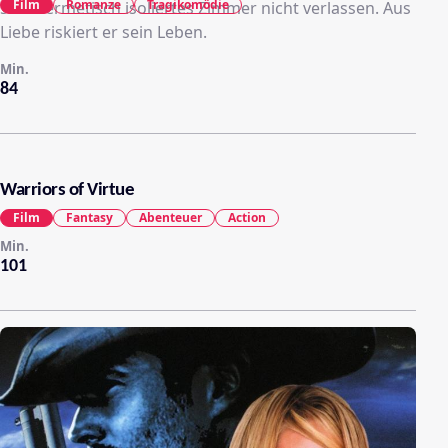
Film
Romanze
Tragikomödie
sein hermetisch isoliertes Zimmer nicht verlassen. Aus
Liebe riskiert er sein Leben.
Min.
84
Warriors of Virtue
Film
Fantasy
Abenteuer
Action
Min.
101