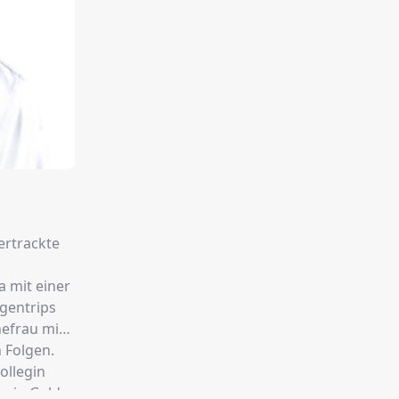
vertrackte
a mit einer
ogentrips
hefrau mit
 Folgen.
ollegin
 sein Geld