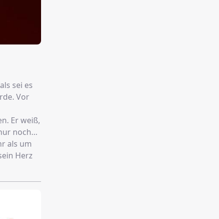
ls sei es
rde. Vor
en. Er weiß,
 nur noch
hr als um
sein Herz
em
eine