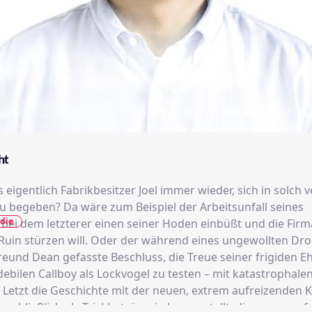
ht
s eigentlich Fabrikbesitzer Joel immer wieder, sich in solch 
zu begeben? Da wäre zum Beispiel der Arbeitsunfall seines
die
 bei dem letzterer einen seiner Hoden einbüßt und die Firm
 Ruin stürzen will. Oder der während eines ungewollten Dr
reund Dean gefasste Beschluss, die Treue seiner frigiden E
ebilen Callboy als Lockvogel zu testen – mit katastrophalen
 Letzt die Geschichte mit der neuen, extrem aufreizenden K
ch schließlich als Trickbetrügerin herausstellt, die es nur auf