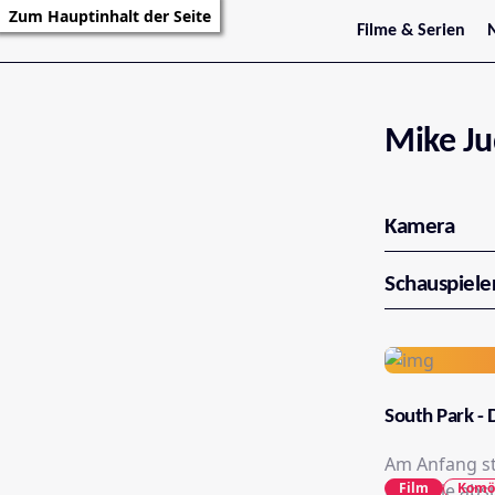
Zum Hauptinhalt der Seite
Filme & Serien
Trailer
S
Kritiken
S
Filmarchiv
Serienarchiv
Mike J
Kamera
Schauspiele
South Park - 
Am Anfang st
Film
Komö
Film: Die ab