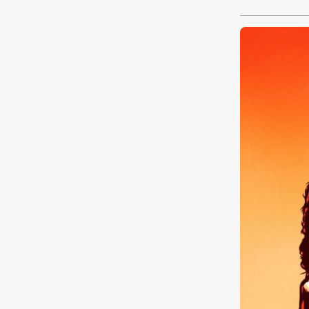
abgesehen hat
privaten Sch
gelangen. Eine