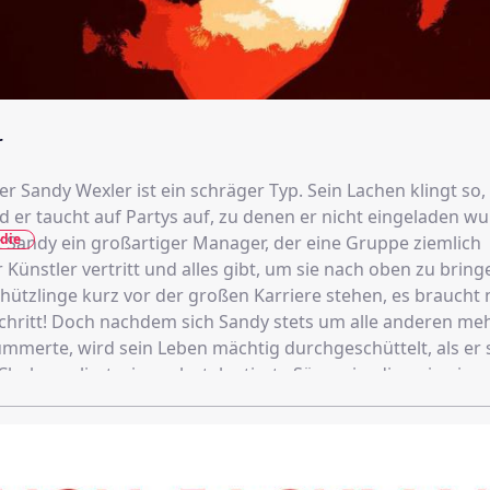
r
 Sandy Wexler ist ein schräger Typ. Sein Lachen klingt so, a
d er taucht auf Partys auf, zu denen er nicht eingeladen wu
die
st Sandy ein großartiger Manager, der eine Gruppe ziemlich
 Künstler vertritt und alles gibt, um sie nach oben zu bring
chützlinge kurz vor der großen Karriere stehen, es braucht
Schritt! Doch nachdem sich Sandy stets um alle anderen me
ümmerte, wird sein Leben mächtig durchgeschüttelt, als er 
larke verliert, eine sehr talentierte Sängerin, die er in ein
ark entdeckt hat. Übers Jahrzehnt hinweg entspinnt sich 
chte zwischen Sandy und Courtney.