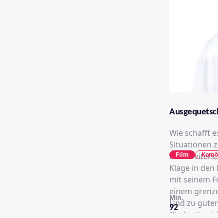
Ausgequetsc
Wie schafft e
Situationen 
Film
Komö
Mitarbeiters,
Klage in den
mit seinem F
einem grenzd
Min.
Und zu guter
92
Cindy, die si