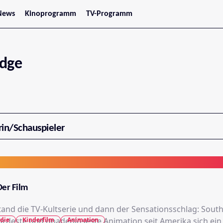
News
Kinoprogramm
TV-Programm
tars
Jetzt im Kino
treaming
Demnächst im Kino
Wien
Niederösterreich
udge
Oberösterreich
Steiermark
Burgenland
Kärnten
Salzburg
Tirol
Vorarlberg
rin/Schauspieler
Der Film
and die TV-Kultserie und dann der Sensationsschlag: South
die
Kinderfilm
Animation
surdeste und gnadenloseste Animation seit Amerika sich ein 