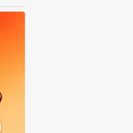
hen wie
u