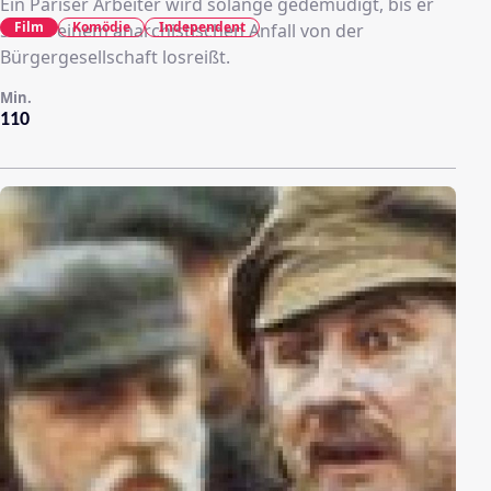
Ein Pariser Arbeiter wird solange gedemüdigt, bis er
Film
Komödie
Independent
sich in einem anarchistischen Anfall von der
Bürgergesellschaft losreißt.
Min.
110