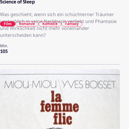
Science of Sleep
Was geschieht, wenn sich ein schüchterner Träumer
unsterblich in seine Nachbarin verliebt und Phantasie
Film
Romanze
Komödie
Fantasy
und Wirklichkeit nicht mehr voneinander
unterscheiden kann?
Min.
105