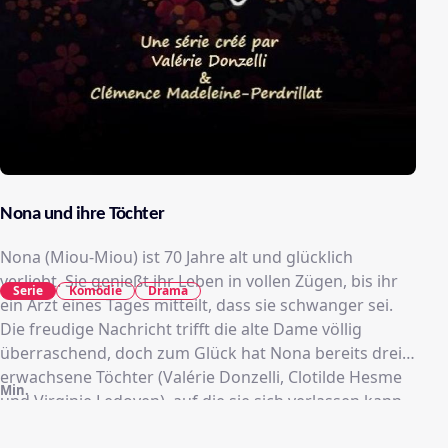
Nona und ihre Töchter
Nona (Miou-Miou) ist 70 Jahre alt und glücklich
verliebt. Sie genießt ihr Leben in vollen Zügen, bis ihr
Serie
Komödie
Drama
ein Arzt eines Tages mitteilt, dass sie schwanger sei.
Die freudige Nachricht trifft die alte Dame völlig
überraschend, doch zum Glück hat Nona bereits drei
erwachsene Töchter (Valérie Donzelli, Clotilde Hesme
Min.
und Virginie Ledoyen), auf die sie sich verlassen kann.