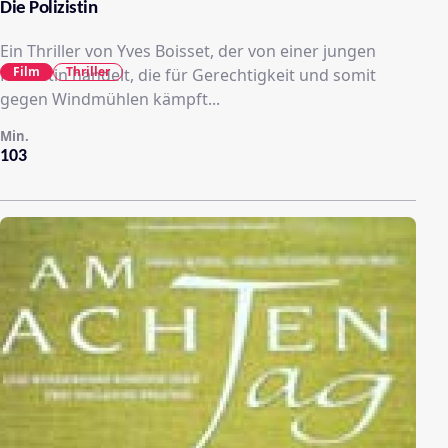
Die Polizistin
Ein Thriller von Yves Boisset, der von einer jungen
Film
Thriller
Polizistin handelt, die für Gerechtigkeit und somit
gegen Windmühlen kämpft...
Min.
103