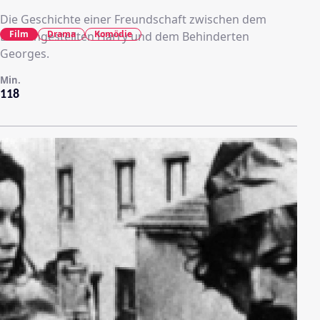
Die Geschichte einer Freundschaft zwischen dem
Film
Drama
Komödie
Bankangestellten Harry und dem Behinderten
Georges.
Min.
118